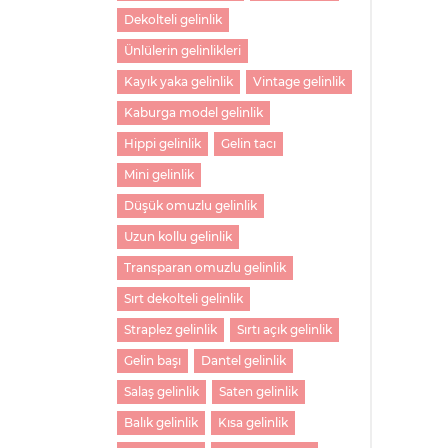
Dekolteli gelinlik
Ünlülerin gelinlikleri
Kayık yaka gelinlik
Vintage gelinlik
Kaburga model gelinlik
Hippi gelinlik
Gelin tacı
Mini gelinlik
Düşük omuzlu gelinlik
Uzun kollu gelinlik
Transparan omuzlu gelinlik
Sırt dekolteli gelinlik
Straplez gelinlik
Sırtı açık gelinlik
Gelin başı
Dantel gelinlik
Salaş gelinlik
Saten gelinlik
Balık gelinlik
Kısa gelinlik