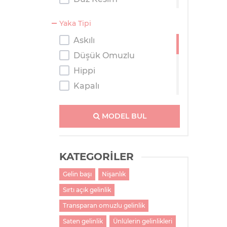
Kaburga
Yaka Tipi
Kısa
Askılı
Prenses
Düşük Omuzlu
Salaş
Hippi
Tulum
Kapalı
Kayık Yaka
Kolsuz
MODEL BUL
M Yaka
Straplez
KATEGORİLER
Tek Omuzlu
Gelin başı
Nişanlık
Tesettür
Sırtı açık gelinlik
Transparan Omuzlu
V Yaka
Transparan omuzlu gelinlik
Saten gelinlik
Ünlülerin gelinlikleri