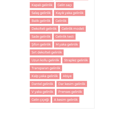
Kapalı gelinlik
Gelin saçı
Salaş gelinlik
Kayık yaka gelinlik
Balık gelinlik
Gelinlik
Dekolteli gelinlik
Gelinlik modeli
Sade gelinlik
Gelinlik testi
Şifon gelinlik
M yaka gelinlik
Sırt dekolteli gelinlik
Uzun kollu gelinlik
Straplez gelinlik
Transparan gelinlik
Kalp yaka gelinlik
Abiye
Dantel gelinlik
Dar kesim gelinlik
V yaka gelinlik
Prenses gelinlik
Gelin çiçeği
A kesim gelinlik