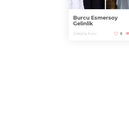
Burcu Esmersoy
Gelinlik
Züleyha Kuru
8