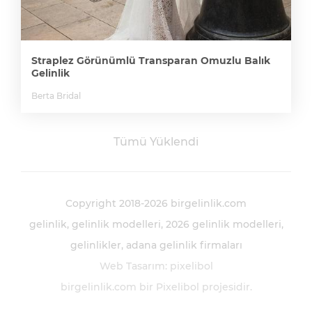
Straplez Görünümlü Transparan Omuzlu Balık
Gelinlik
Berta Bridal
Tümü Yüklendi
Copyright 2018-2026 birgelinlik.com
gelinlik
gelinlik modelleri
2026 gelinlik modelleri
gelinlikler
adana gelinlik firmaları
Web Tasarım
:
pixelibol
birgelinlik.com bir
Pixelibol
projesidir.