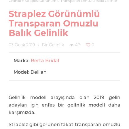
Gelinlik
Straplez Görünümlü Transparan Omuzlu Balık Gelinlik
Straplez Görünümlü
Transparan Omuzlu
Balık Gelinlik
03 Ocak 2019
Bir Gelinlik
4B
0
Marka:
Berta Bridal
Model:
Delilah
Gelinlik modeli arayışında olan 2019 gelin
adayları için enfes bir
gelinlik modeli
daha
karşımızda.
Straplez gibi görünen fakat transparan omuzlu