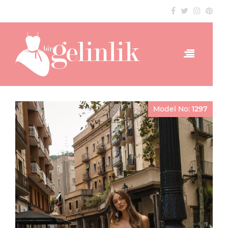
Model No:
1297