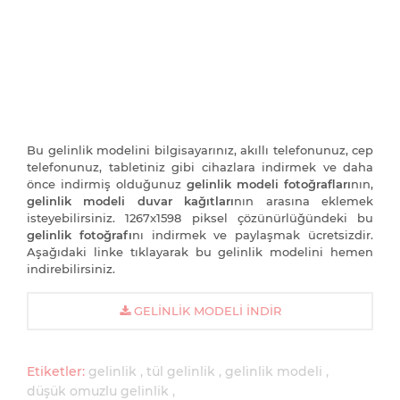
Bu gelinlik modelini bilgisayarınız, akıllı telefonunuz, cep
telefonunuz, tabletiniz gibi cihazlara indirmek ve daha
önce indirmiş olduğunuz
gelinlik modeli fotoğrafları
nın,
gelinlik modeli duvar kağıtları
nın arasına eklemek
isteyebilirsiniz. 1267x1598 piksel çözünürlüğündeki bu
gelinlik fotoğrafı
nı indirmek ve paylaşmak ücretsizdir.
Aşağıdaki linke tıklayarak bu gelinlik modelini hemen
indirebilirsiniz.
GELINLIK MODELI İNDIR
Etiketler:
gelinlik
tül gelinlik
gelinlik modeli
düşük omuzlu gelinlik