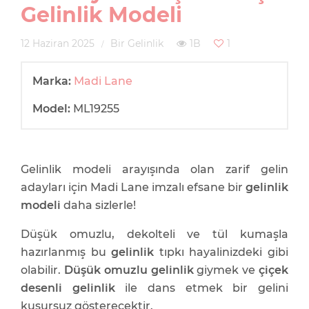
Gelinlik Modeli
12 Haziran 2025
Bir Gelinlik
1B
1
Marka:
Madi Lane
Model:
ML19255
Gelinlik modeli arayışında olan zarif gelin
adayları için Madi Lane imzalı efsane bir
gelinlik
modeli
daha sizlerle!
Düşük omuzlu, dekolteli ve tül kumaşla
hazırlanmış bu
gelinlik
tıpkı hayalinizdeki gibi
olabilir.
Düşük omuzlu gelinlik
giymek ve
çiçek
desenli gelinlik
ile dans etmek bir gelini
kusursuz gösterecektir.