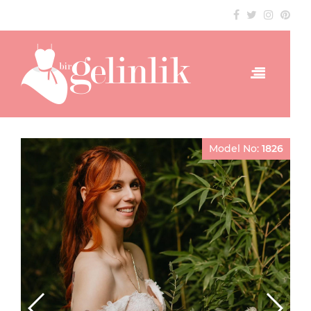
Model No:
1826