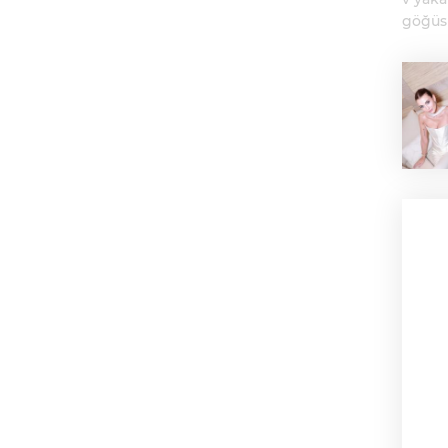
göğüs 