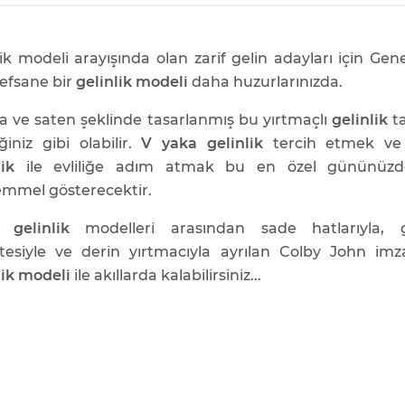
lik modeli arayışında olan zarif gelin adayları için Gen
 efsane bir
gelinlik modeli
daha huzurlarınızda.
a ve saten şeklinde tasarlanmış bu yırtmaçlı
gelinlik
t
iğiniz gibi olabilir.
V yaka gelinlik
tercih etmek v
lik
ile evliliğe adım atmak bu en özel gününüzde
mmel gösterecektir.
 gelinlik
modelleri arasından sade hatlarıyla, 
tesiyle ve derin yırtmacıyla ayrılan Colby John imz
lik modeli
ile akıllarda kalabilirsiniz...