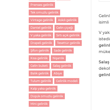
Prenses gelinlik
Tek omuzlu gelinlik
Gelin
Vintage gelinlik
Askılı gelinlik
isimli
Dantel gelinlik
Gelin çiçeği
V yak
V yaka gelinlik
Sırtı açık gelinlik
isted
Drapeli gelinlik
Tesettür gelinlik
gelin
Şifon gelinlik
Sade gelinlik
müke
Kısa gelinlik
Nişanlık
Salaş
Gelin buketi
Salaş gelinlik
dekol
Balık gelinlik
Abiye
gelin
Tulum gelinlik
Gelinlik modeli
Kalp yaka gelinlik
Düşük omuzlu gelinlik
Mini gelinlik