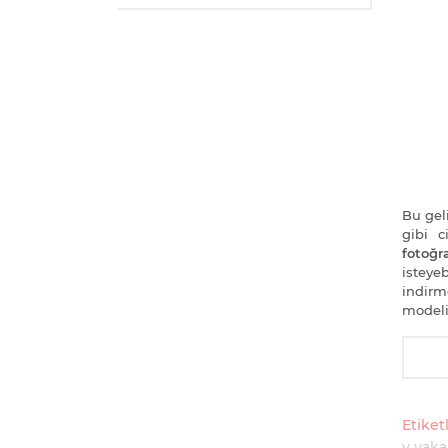
Bu geli
gibi 
fotoğra
isteye
indirm
modeli
Etiketl
v yaka