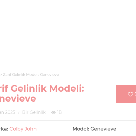
Zarif Gelinlik Modeli: Genevieve
if Gelinlik Modeli:
nevieve
an 2025
Bir Gelinlik
1B
rka:
Colby John
Model:
Genevieve