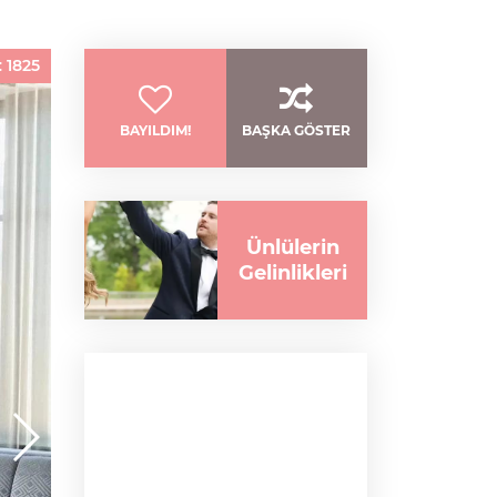
:
1825
BAYILDIM!
BAŞKA GÖSTER
Ünlülerin
Gelinlikleri