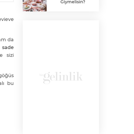
Giymelisin?
evieve
am da
e
sade
 sizi
göğüs
alı bu