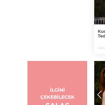
Kus
Te
Gali
İLGİNİ
ÇEKEBİLECEK