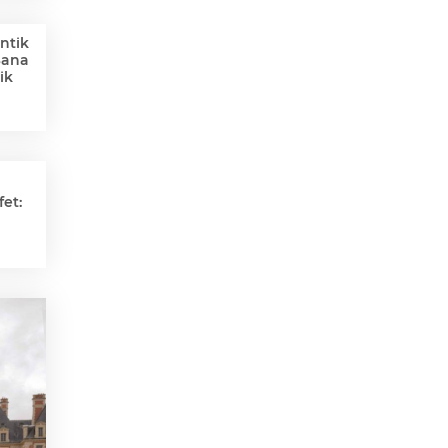
ntik
Sana
ik
et: