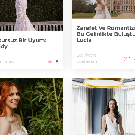
Zarafet Ve Romanti
Bu Gelinlikte Buluştu
Lucia
ursuz Bir Uyum:
ddy
Lee Petra
1
a Lahav
Grebenau
1B