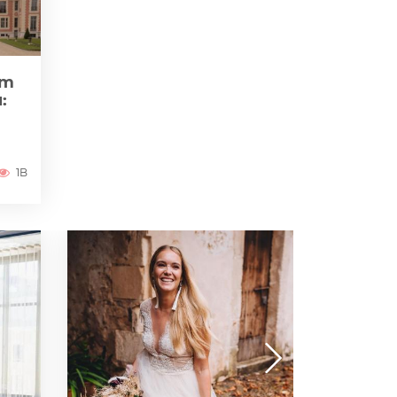
zm
:
1B