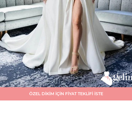
ÖZEL DİKİM İÇİN FİYAT TEKLİFİ İSTE