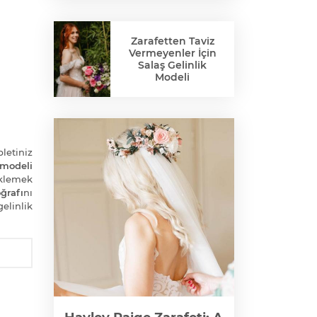
Zarafetten Taviz
Vermeyenler İçin
Salaş Gelinlik
Modeli
bletiniz
 modeli
klemek
ğrafı
nı
elinlik