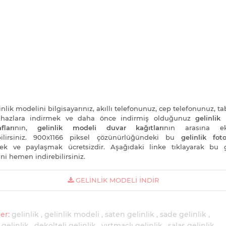
nlik modelini bilgisayarınız, akıllı telefonunuz, cep telefonunuz, ta
cihazlara indirmek ve daha önce indirmiş olduğunuz
gelinlik
fları
nın,
gelinlik modeli duvar kağıtları
nın arasına e
bilirsiniz. 900x1166 piksel çözünürlüğündeki bu
gelinlik foto
ek ve paylaşmak ücretsizdir. Aşağıdaki linke tıklayarak bu g
ni hemen indirebilirsiniz.
GELINLIK MODELI İNDIR
er:
gelinlik
gelinlik modeli
saten gelinlik
sade gelinlik
 gelinlik
dekolteli gelinlik
yırtmaçlı gelinlik
salaş gelinlik