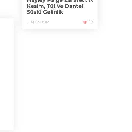
Hayley Paige Zarafeti: A
Kesim, Tül Ve Dantel
Süslü Gelinlik
JLM Couture
1B