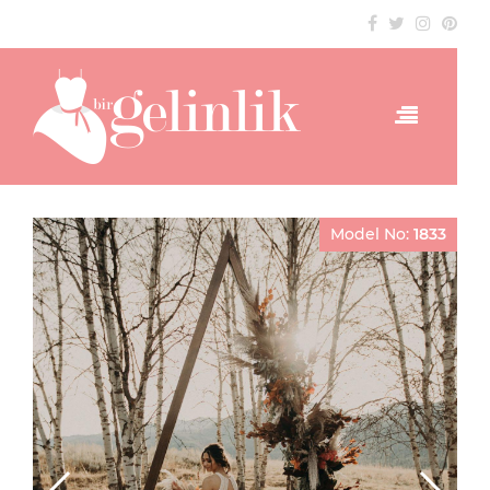
Model No:
1833