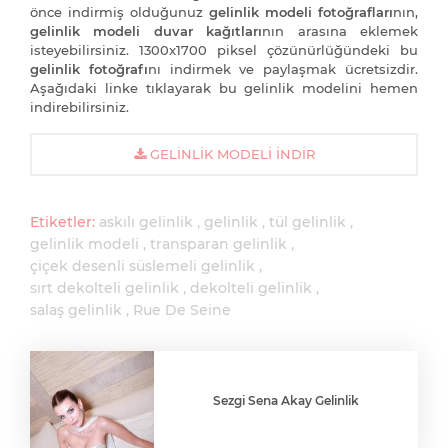
önce indirmiş olduğunuz
gelinlik modeli fotoğrafları
nın,
gelinlik modeli duvar kağıtları
nın arasına eklemek
isteyebilirsiniz. 1300x1700 piksel çözünürlüğündeki bu
gelinlik fotoğrafı
nı indirmek ve paylaşmak ücretsizdir.
Aşağıdaki linke tıklayarak bu gelinlik modelini hemen
indirebilirsiniz.
GELINLIK MODELI İNDIR
Etiketler:
askılı gelinlik
gelinlik
tül gelinlik
gelinlik modeli
transparan gelinlik
çiçek desenli süslemeli gelinlik
sırt dekolteli gelinlik
dekolteli gelinlik
salaş gelinlik
Rue De Seine
Sezgi Sena Akay Gelinlik