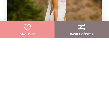
BAYILDIM!
BAŞKA GÖSTER
Zarif Ve Modern: Shipley
Jenny Yoo