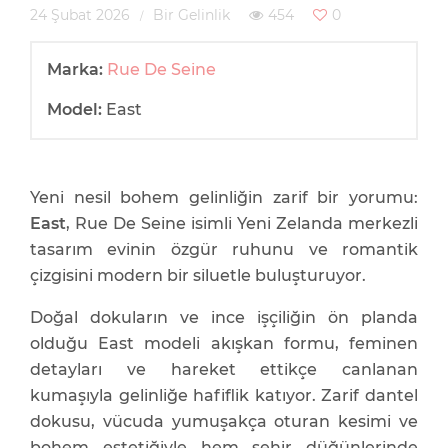
24 Şubat 2026
Bir Gelinlik
454
0
Marka:
Rue De Seine
Model:
East
Yeni nesil bohem gelinliğin zarif bir yorumu:
East
, Rue De Seine isimli Yeni Zelanda merkezli
tasarım evinin özgür ruhunu ve romantik
çizgisini modern bir siluetle buluşturuyor.
Doğal dokuların ve ince işçiliğin ön planda
olduğu East modeli akışkan formu, feminen
detayları ve hareket ettikçe canlanan
kumaşıyla gelinliğe hafiflik katıyor. Zarif dantel
dokusu, vücuda yumuşakça oturan kesimi ve
bohem estetiğiyle hem şehir düğünlerinde