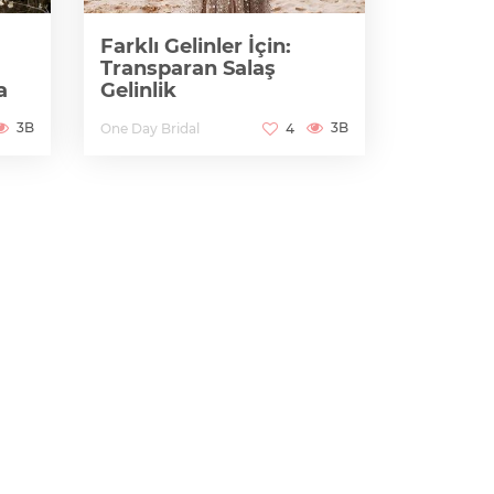
Farklı Gelinler İçin:
Transparan Salaş
a
Gelinlik
3B
3B
One Day Bridal
4