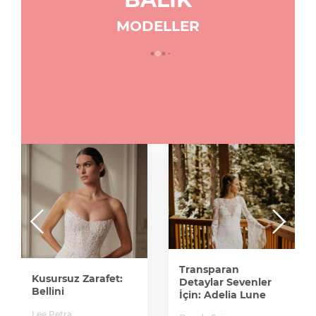
MODELLER
Zarafetin Ve Sadelik
Şıklığının
Buluşması:
Michaella
Tatiana
1
Kaplun
Transparan
Detaylar Sevenler
İçin: Adelia Lune