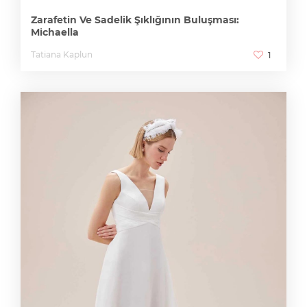
Zarafetin Ve Sadelik Şıklığının Buluşması:
Michaella
Tatiana Kaplun
1