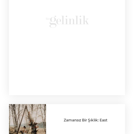
Zamansız Bir Şıklık: East