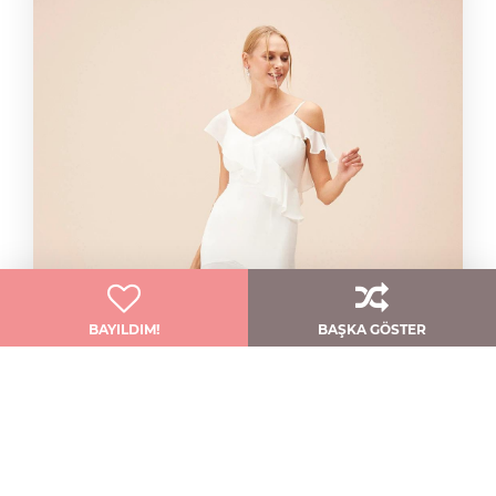
Zarafet Ve Modern Tasarımın Buluştuğu Gelinlik
Qnique Bridal
BAYILDIM!
BAŞKA GÖSTER