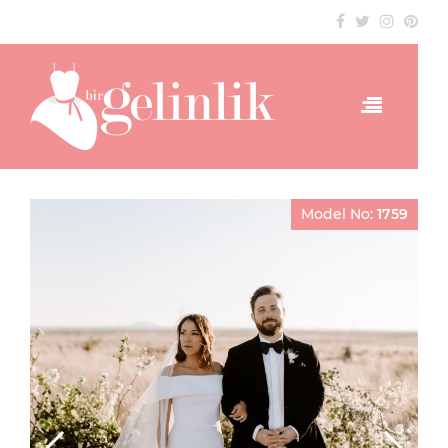
Model No:
1759