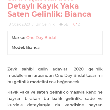
Detaylı Kayık Yaka
Saten Gelinlik: Bianca
18 Ocak 2020
Bir Gelinlik
3B
2
Marka:
One Day Bridal
Model:
Bianca
Zevk sahibi gelin adayları, 2020 gelinlik
modellerinin arasından One Day Bridal tasarımı
bu
gelinlik modeli
ni çok beğenecek.
Kayık yaka ve
saten gelinlik
olmasıyla kendine
hayran bırakan bu
balık gelinlik
, sade ve
kurdele detaylarıyla da kendisine hayran