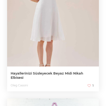
Hayallerinizi Süsleyecek Beyaz Midi Nikah
Elbisesi
Oleg Cassini
1