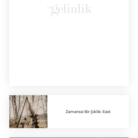
Zamansız Bir Şıklık: East