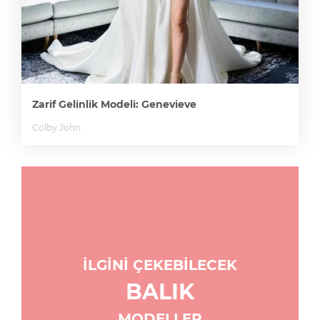
Zarif Gelinlik Modeli: Genevieve
Colby John
İLGİNİ ÇEKEBİLECEK
BALIK
MODELLER