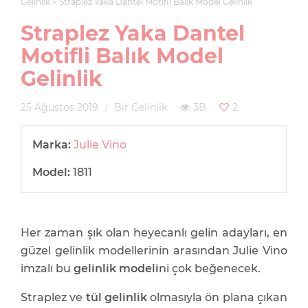
Gelinlik
Straplez Yaka Dantel Motifli Balık Model Gelinlik
Straplez Yaka Dantel
Motifli Balık Model
Gelinlik
25 Ağustos 2019
Bir Gelinlik
3B
2
Marka:
Julie Vino
Model:
1811
Her zaman şık olan heyecanlı gelin adayları, en
güzel gelinlik modellerinin arasından Julie Vino
imzalı bu
gelinlik modeli
ni çok beğenecek.
Straplez ve
tül gelinlik
olmasıyla ön plana çıkan