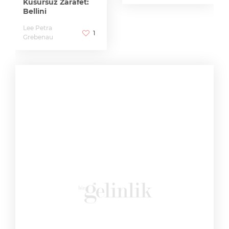
Kusursuz Zarafet:
Bellini
Lee Petra
1
Grebenau