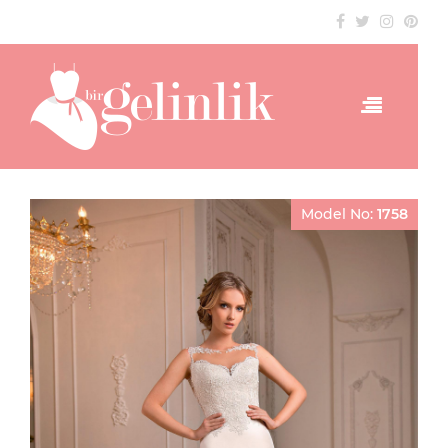
Model No:
1758