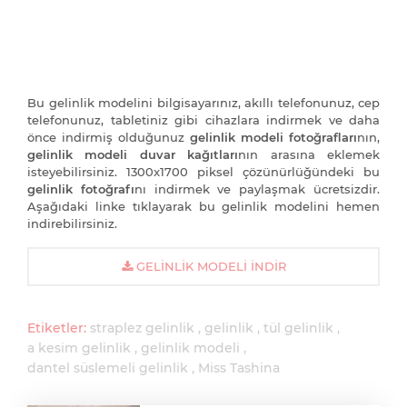
Bu gelinlik modelini bilgisayarınız, akıllı telefonunuz, cep
telefonunuz, tabletiniz gibi cihazlara indirmek ve daha
önce indirmiş olduğunuz
gelinlik modeli fotoğrafları
nın,
gelinlik modeli duvar kağıtları
nın arasına eklemek
isteyebilirsiniz. 1300x1700 piksel çözünürlüğündeki bu
gelinlik fotoğrafı
nı indirmek ve paylaşmak ücretsizdir.
Aşağıdaki linke tıklayarak bu gelinlik modelini hemen
indirebilirsiniz.
GELINLIK MODELI İNDIR
Etiketler:
straplez gelinlik
gelinlik
tül gelinlik
a kesim gelinlik
gelinlik modeli
dantel süslemeli gelinlik
Miss Tashina