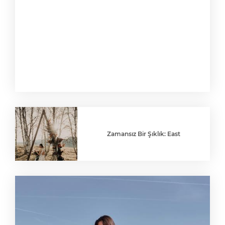
Zamansız Bir Şıklık: East