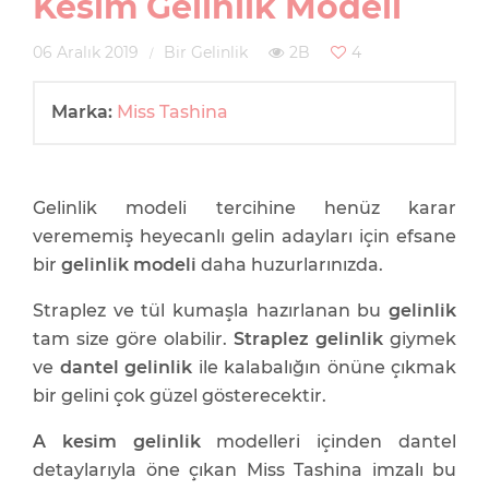
Kesim Gelinlik Modeli
06 Aralık 2019
Bir Gelinlik
2B
4
Marka:
Miss Tashina
Gelinlik modeli tercihine henüz karar
verememiş heyecanlı gelin adayları için efsane
bir
gelinlik modeli
daha huzurlarınızda.
Straplez ve tül kumaşla hazırlanan bu
gelinlik
tam size göre olabilir.
Straplez gelinlik
giymek
ve
dantel gelinlik
ile kalabalığın önüne çıkmak
bir gelini çok güzel gösterecektir.
A kesim gelinlik
modelleri içinden dantel
detaylarıyla öne çıkan Miss Tashina imzalı bu