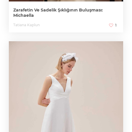
Zarafetin Ve Sadelik Şıklığının Buluşması:
Michaella
Tatiana Kaplun
1