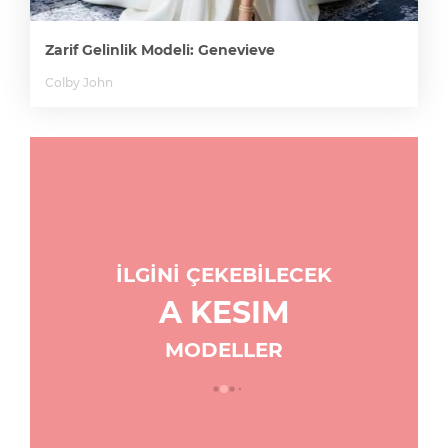
Zarif Gelinlik Modeli: Genevieve
Colby John
İLGİNİ ÇEKEBİLECEK
A KESIM
MODELLER