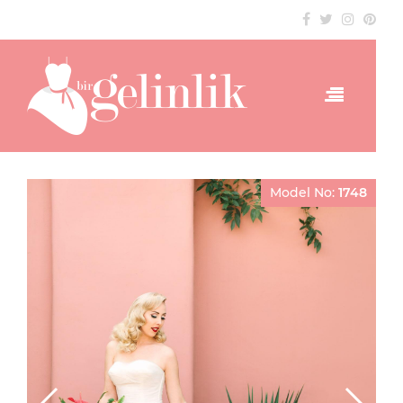
Model No:
1748