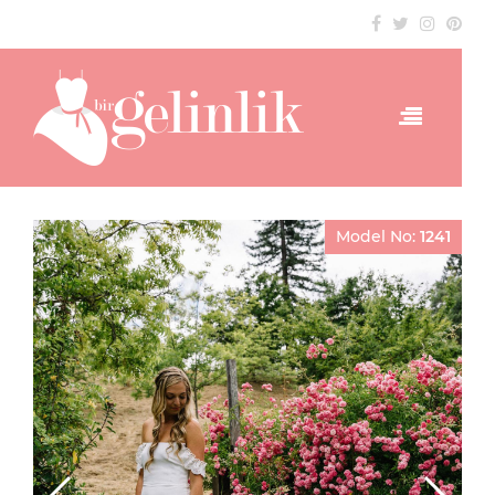
Model No:
1241