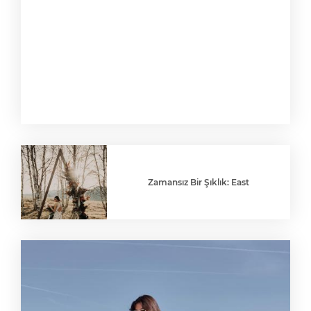
Zamansız Bir Şıklık: East