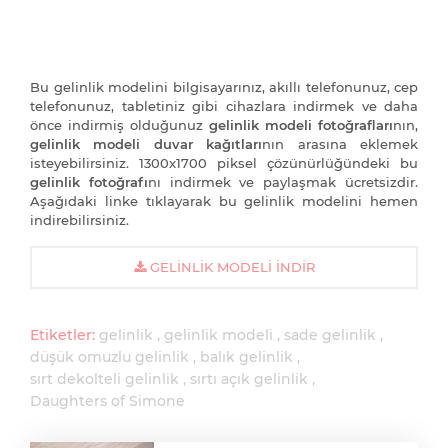
Bu gelinlik modelini bilgisayarınız, akıllı telefonunuz, cep
telefonunuz, tabletiniz gibi cihazlara indirmek ve daha
önce indirmiş olduğunuz
gelinlik modeli fotoğrafları
nın,
gelinlik modeli duvar kağıtları
nın arasına eklemek
isteyebilirsiniz. 1300x1700 piksel çözünürlüğündeki bu
gelinlik fotoğrafı
nı indirmek ve paylaşmak ücretsizdir.
Aşağıdaki linke tıklayarak bu gelinlik modelini hemen
indirebilirsiniz.
GELINLIK MODELI İNDIR
Etiketler:
gelinlik
gelinlik modeli
sade gelinlik
düşük omuzlu gelinlik
balık gelinlik
sırt dekolteli gelinlik
sırtı açık gelinlik
Daughters of Simone