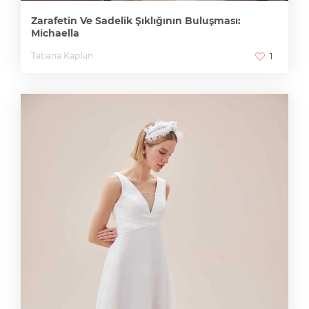
Zarafetin Ve Sadelik Şıklığının Buluşması:
Michaella
Tatiana Kaplun
1