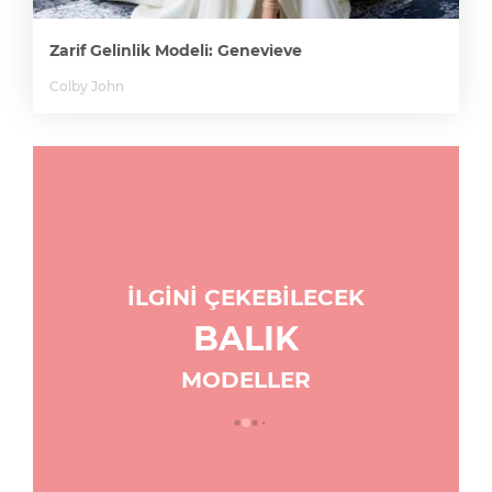
Zarif Gelinlik Modeli: Genevieve
Colby John
İLGİNİ ÇEKEBİLECEK
BALIK
MODELLER