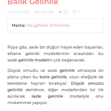
Balık Gelinlik
16 Eylül 2018
Bir Gelinlik
3B
0
Marka:
Daughters of Simone
Rüya gibi, sade bir düğün hayal eden bayanlar,
efsane gelinlik modellerinin arasından bu
sade
gelinlik modeli
ni çok beğenecek.
Düşük omuzlu ve sade
gelinlik
olmasıyla ön
plana çıkan bu
balık gelinlik
, uzun eteğiyle de
kendisine hayran bırakıyor.
Düşük omuzlu
gelinlik
denilince, diğer modellerden bir tık
ayrılarak
sade gelinlik
modeliyle onu
mükemmel yapıyor.