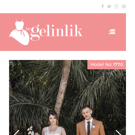
Model No:
1770