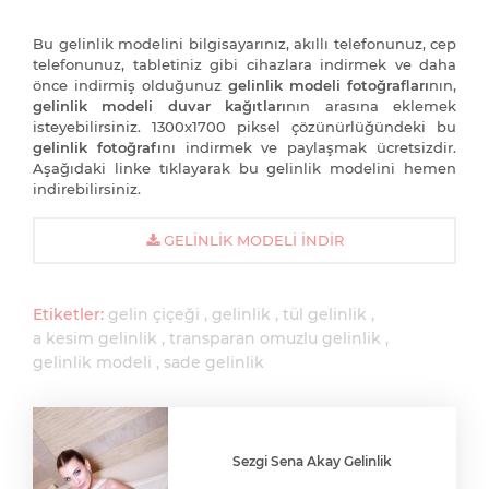
Bu gelinlik modelini bilgisayarınız, akıllı telefonunuz, cep
telefonunuz, tabletiniz gibi cihazlara indirmek ve daha
önce indirmiş olduğunuz
gelinlik modeli fotoğrafları
nın,
gelinlik modeli duvar kağıtları
nın arasına eklemek
isteyebilirsiniz. 1300x1700 piksel çözünürlüğündeki bu
gelinlik fotoğrafı
nı indirmek ve paylaşmak ücretsizdir.
Aşağıdaki linke tıklayarak bu gelinlik modelini hemen
indirebilirsiniz.
GELINLIK MODELI İNDIR
Etiketler:
gelin çiçeği
gelinlik
tül gelinlik
a kesim gelinlik
transparan omuzlu gelinlik
gelinlik modeli
sade gelinlik
Sezgi Sena Akay Gelinlik