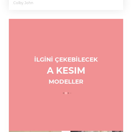
Colby John
İLGİNİ ÇEKEBİLECEK
A KESIM
MODELLER