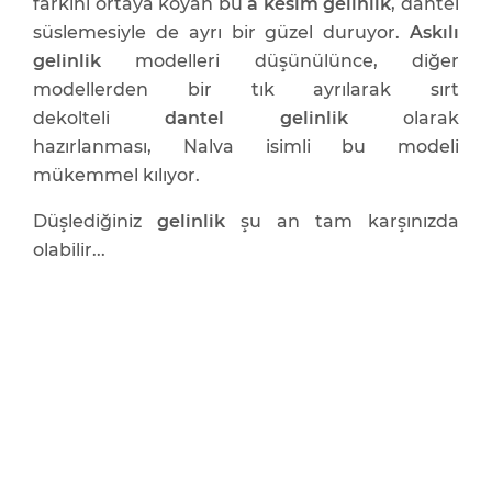
farkını ortaya koyan bu
a kesim gelinlik
, dantel
süslemesiyle de ayrı bir güzel duruyor.
Askılı
gelinlik
modelleri düşünülünce, diğer
modellerden bir tık ayrılarak sırt
dekolteli
dantel gelinlik
olarak
hazırlanması, Nalva isimli bu modeli
mükemmel kılıyor.
Düşlediğiniz
gelinlik
şu an tam karşınızda
olabilir...