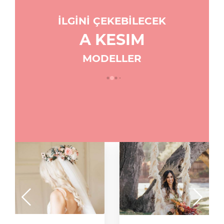
İLGİNİ ÇEKEBİLECEK
A KESIM
MODELLER
Askılı Dantel Saten
A Kesim Gelinlik
Modeli
Tatiana
4