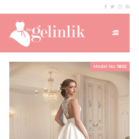
Model No:
1802