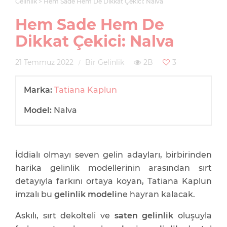
Gelinlik
Hem Sade Hem De Dikkat Çekici: Nalva
Hem Sade Hem De
Dikkat Çekici: Nalva
21 Temmuz 2022
Bir Gelinlik
2B
3
Marka:
Tatiana Kaplun
Model:
Nalva
İddialı olmayı seven gelin adayları, birbirinden
harika gelinlik modellerinin arasından sırt
detayıyla farkını ortaya koyan, Tatiana Kaplun
imzalı bu
gelinlik modeli
ne hayran kalacak.
Askılı, sırt dekolteli ve
saten gelinlik
oluşuyla