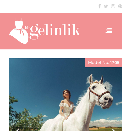
Model No:
1705