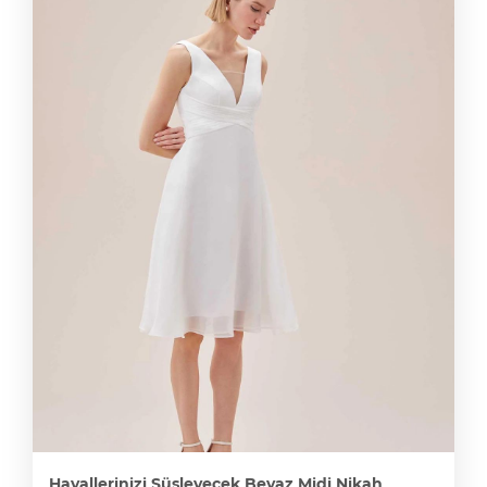
Hayallerinizi Süsleyecek Beyaz Midi Nikah