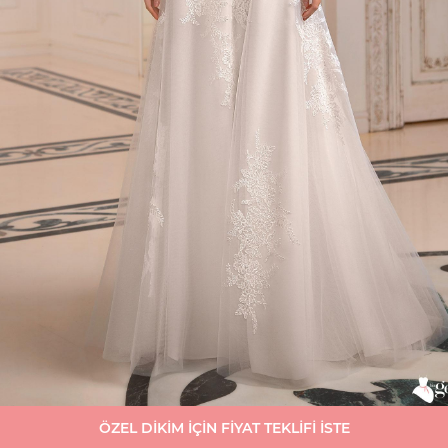
ÖZEL DİKİM İÇİN FİYAT TEKLİFİ İSTE