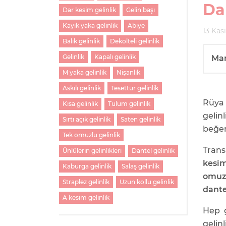
Dan
Dar kesim gelinlik
Gelin başı
Kayık yaka gelinlik
Abiye
13 Kas
Balık gelinlik
Dekolteli gelinlik
Gelinlik
Kapalı gelinlik
Ma
M yaka gelinlik
Nişanlık
Askılı gelinlik
Tesettür gelinlik
Rüya 
Kısa gelinlik
Tulum gelinlik
gelin
Sırtı açık gelinlik
Saten gelinlik
beğe
Tek omuzlu gelinlik
Tran
Ünlülerin gelinlikleri
Dantel gelinlik
kesim
Kaburga gelinlik
Salaş gelinlik
omuzl
Straplez gelinlik
Uzun kollu gelinlik
dante
A kesim gelinlik
Hep g
gelinl