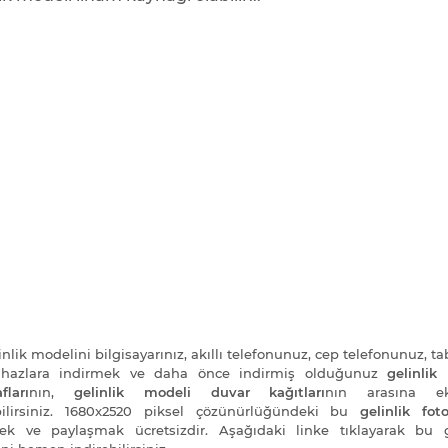
nlik modelini bilgisayarınız, akıllı telefonunuz, cep telefonunuz, ta
cihazlara indirmek ve daha önce indirmiş olduğunuz
gelinlik
fları
nın,
gelinlik modeli duvar kağıtları
nın arasına e
bilirsiniz. 1680x2520 piksel çözünürlüğündeki bu
gelinlik foto
ek ve paylaşmak ücretsizdir. Aşağıdaki linke tıklayarak bu g