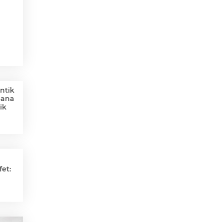
ntik
Sana
ik
et: