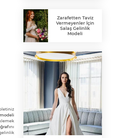
Zarafetten Taviz
Vermeyenler İçin
Salaş Gelinlik
Modeli
bletiniz
 modeli
klemek
ğrafı
nı
elinlik