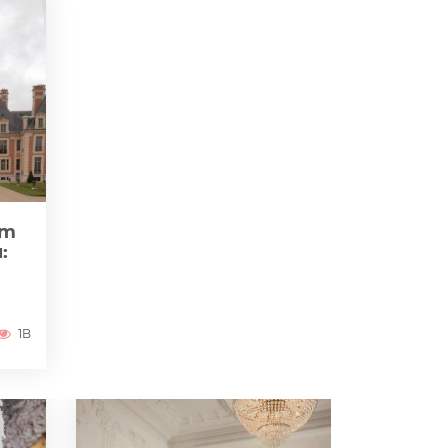
zm
:
1B