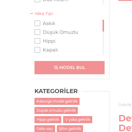
Kaburga
Yaka Tipi
Kısa
Askılı
Prenses
Düşük Omuzlu
Salaş
Hippi
Tulum
Kapalı
Kayık Yaka
Kolsuz
MODEL BUL
M Yaka
Straplez
KATEGORİLER
Tek Omuzlu
Kaburga model gelinlik
Tesettür
Gelinlik
Düşük omuzlu gelinlik
Transparan Omuzlu
De
V Yaka
Hippi gelinlik
V yaka gelinlik
De
Gelin saçı
Şifon gelinlik