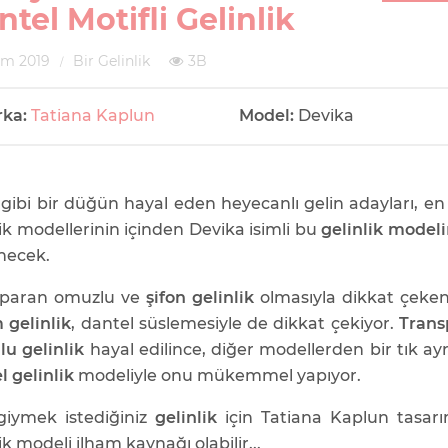
tel Motifli Gelinlik
ım 2019
Bir Gelinlik
3B
rka:
Tatiana Kaplun
Model:
Devika
gibi bir düğün hayal eden heyecanlı gelin adayları, en
lik modellerinin içinden Devika isimli bu
gelinlik modeli
necek.
sparan omuzlu ve
şifon gelinlik
olmasıyla dikkat çeke
 gelinlik
, dantel süslemesiyle de dikkat çekiyor.
Trans
u gelinlik
hayal edilince, diğer modellerden bir tık ayr
l gelinlik
modeliyle onu mükemmel yapıyor.
iymek istediğiniz
gelinlik
için Tatiana Kaplun tasar
ik modeli ilham kaynağı olabilir...