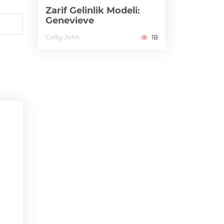
Zarif Gelinlik Modeli:
Genevieve
Colby John
1B