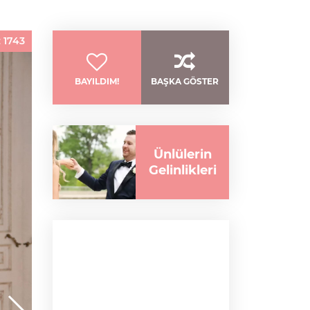
:
1743
BAYILDIM!
BAŞKA GÖSTER
Ünlülerin
Gelinlikleri