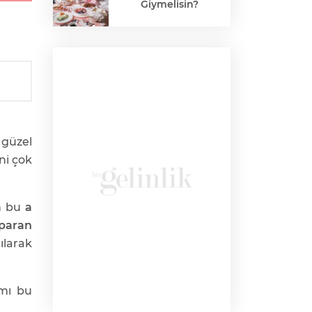
Giymelisin?
 güzel
ni çok
n bu
a
paran
ılarak
ımı bu