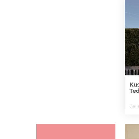
Kus
Te
Gali