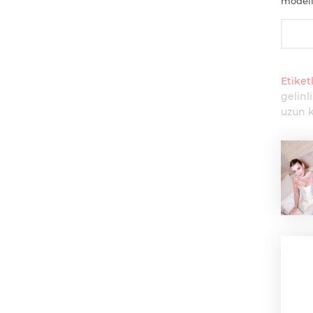
modeli
Etiketl
gelinl
uzun k