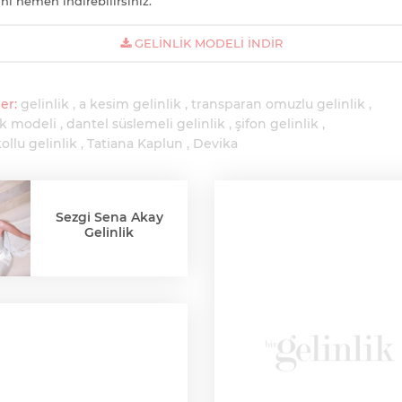
ni hemen indirebilirsiniz.
GELINLIK MODELI İNDIR
er:
gelinlik
a kesim gelinlik
transparan omuzlu gelinlik
ik modeli
dantel süslemeli gelinlik
şifon gelinlik
ollu gelinlik
Tatiana Kaplun
Devika
Sezgi Sena Akay
Gelinlik