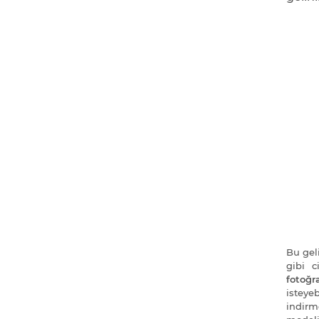
Bu geli
gibi 
fotoğra
isteye
indirm