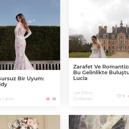
Zarafet Ve Romanti
Bu Gelinlikte Buluştu
Lucia
ursuz Bir Uyum:
ddy
Lee Petra
1
a Lahav
Grebenau
1B