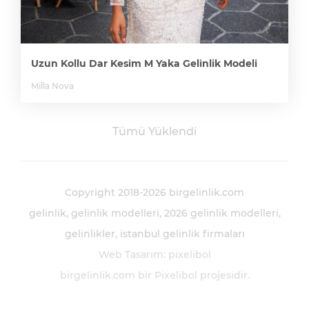
Uzun Kollu Dar Kesim M Yaka Gelinlik Modeli
Milla Nova
Tümü Yüklendi
Copyright 2018-2026 birgelinlik.com
gelinlik
gelinlik modelleri
2026 gelinlik modelleri
gelinlikler
istanbul gelinlik firmaları
Web Tasarım
:
pixelibol
birgelinlik.com bir
Pixelibol
projesidir.