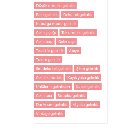
Düşük omuzlu gelinlik
Balık gelinlik
Dekolteli gelinlik
Kaburga model gelinlik
Gelin çiçeği
Tek omuzlu gelinlik
Gelin başı
Gelin saçı
Tesettür gelinlik
Abiye
Tulum gelinlik
Sırt dekolteli gelinlik
Şifon gelinlik
Gelinlik modeli
Kayık yaka gelinlik
Ünlülerin gelinlikleri
Kapalı gelinlik
Gelin tacı
Straplez gelinlik
Dar kesim gelinlik
M yaka gelinlik
Vintage gelinlik