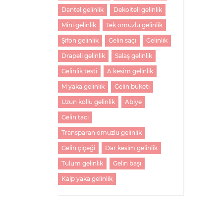
Dantel gelinlik
Dekolteli gelinlik
Mini gelinlik
Tek omuzlu gelinlik
Şifon gelinlik
Gelin saçı
Gelinlik
Drapeli gelinlik
Salaş gelinlik
Gelinlik testi
A kesim gelinlik
M yaka gelinlik
Gelin buketi
Uzun kollu gelinlik
Abiye
Gelin tacı
Transparan omuzlu gelinlik
Gelin çiçeği
Dar kesim gelinlik
Tulum gelinlik
Gelin başı
Kalp yaka gelinlik