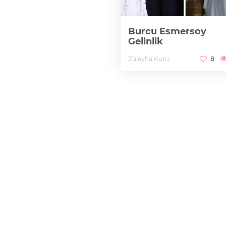
Burcu Esmersoy
Gelinlik
Züleyha Kuru
8