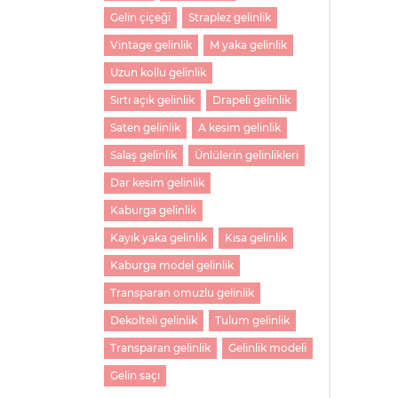
Gelin çiçeği
Straplez gelinlik
Vintage gelinlik
M yaka gelinlik
Uzun kollu gelinlik
Sırtı açık gelinlik
Drapeli gelinlik
Saten gelinlik
A kesim gelinlik
Salaş gelinlik
Ünlülerin gelinlikleri
Dar kesim gelinlik
Kaburga gelinlik
Kayık yaka gelinlik
Kısa gelinlik
Kaburga model gelinlik
Transparan omuzlu gelinlik
Dekolteli gelinlik
Tulum gelinlik
Transparan gelinlik
Gelinlik modeli
Gelin saçı