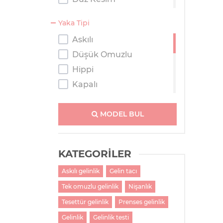
Kaburga
Yaka Tipi
Kısa
Askılı
Prenses
Düşük Omuzlu
Salaş
Hippi
Tulum
Kapalı
Kayık Yaka
Kolsuz
MODEL BUL
M Yaka
Straplez
KATEGORİLER
Tek Omuzlu
Askılı gelinlik
Gelin tacı
Tesettür
Tek omuzlu gelinlik
Nişanlık
Transparan Omuzlu
V Yaka
Tesettür gelinlik
Prenses gelinlik
Gelinlik
Gelinlik testi