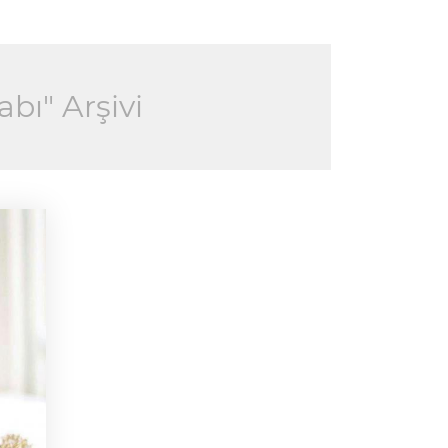
bı" Arşivi