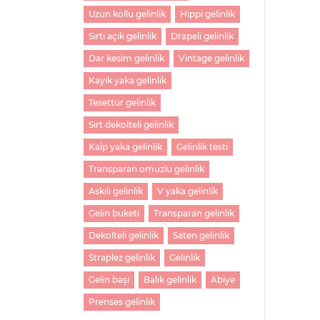
Uzun kollu gelinlik
Hippi gelinlik
Sırtı açık gelinlik
Drapeli gelinlik
Dar kesim gelinlik
Vintage gelinlik
Kayık yaka gelinlik
Tesettür gelinlik
Sırt dekolteli gelinlik
Kalp yaka gelinlik
Gelinlik testi
Transparan omuzlu gelinlik
Askılı gelinlik
V yaka gelinlik
Gelin buketi
Transparan gelinlik
Dekolteli gelinlik
Saten gelinlik
Straplez gelinlik
Gelinlik
Gelin başı
Balık gelinlik
Abiye
Prenses gelinlik