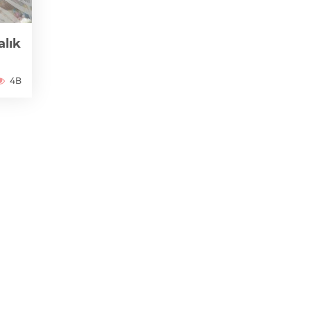
alık
4B