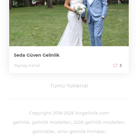
Seda Güven Gelinlik
Zeynep Kartal
3
Tümü Yüklendi
Copyright 2018-2026 birgelinlik.com
gelinlik
gelinlik modelleri
2026 gelinlik modelleri
gelinlikler
izmir gelinlik firmaları