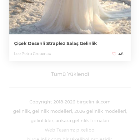
Çiçek Desenli Straplez Salaş Gelinlik
Lee Petra Grebenau
48
Tümü Yüklendi
Copyright 2018-2026 birgelinlik.com
gelinlik
gelinlik modelleri
2026 gelinlik modelleri
gelinlikler
ankara gelinlik firmaları
Web Tasarım
:
pixelibol
birgelinlik.com bir
Pixelibol
projesidir.