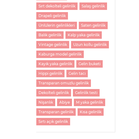
Sırt dekolteli gelinlik
Salaş gelinlik
Drapeli gelinlik
Ünlülerin gelinlikleri
Saten gelinlik
Balık gelinlik
Kalp yaka gelinlik
Vintage gelinlik
Uzun kollu gelinlik
Kaburga model gelinlik
Kayık yaka gelinlik
Gelin buketi
Hippi gelinlik
Gelin tacı
Transparan omuzlu gelinlik
Dekolteli gelinlik
Gelinlik testi
Nişanlık
Abiye
M yaka gelinlik
Transparan gelinlik
Kısa gelinlik
Sırtı açık gelinlik