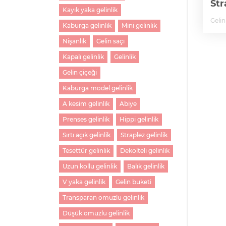
Str
Kayık yaka gelinlik
Gelin
Kaburga gelinlik
Mini gelinlik
Nişanlık
Gelin saçı
Kapalı gelinlik
Gelinlik
Gelin çiçeği
Kaburga model gelinlik
A kesim gelinlik
Abiye
Prenses gelinlik
Hippi gelinlik
Sırtı açık gelinlik
Straplez gelinlik
Tesettür gelinlik
Dekolteli gelinlik
Uzun kollu gelinlik
Balık gelinlik
V yaka gelinlik
Gelin buketi
Transparan omuzlu gelinlik
Düşük omuzlu gelinlik