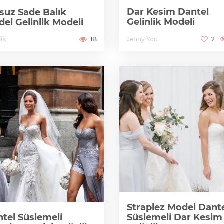
Dar Kesim Dantel
suz Sade Balık
Gelinlik Modeli
el Gelinlik Modeli
Jenny Yoo
lik
1B
2
Straplez Model Dant
tel Süslemeli
Süslemeli Dar Kesim