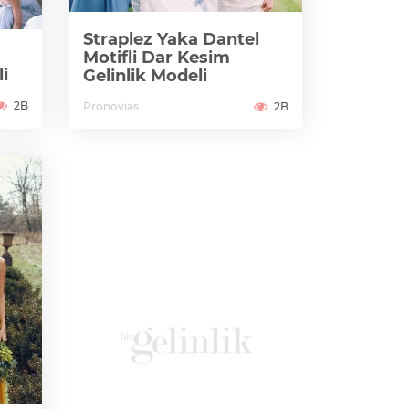
Straplez Yaka Dantel
Motifli Dar Kesim
i
Gelinlik Modeli
2B
Pronovias
2B