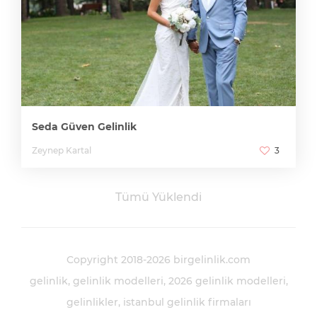
Seda Güven Gelinlik
Zeynep Kartal
3
Tümü Yüklendi
Copyright 2018-2026 birgelinlik.com
gelinlik
gelinlik modelleri
2026 gelinlik modelleri
gelinlikler
istanbul gelinlik firmaları