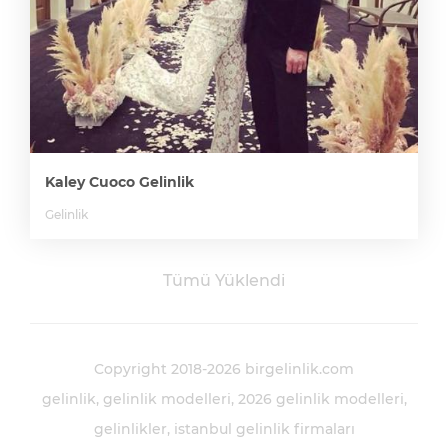
Kaley Cuoco Gelinlik
Gelinlik
Tümü Yüklendi
Copyright 2018-2026 birgelinlik.com
gelinlik
gelinlik modelleri
2026 gelinlik modelleri
gelinlikler
istanbul gelinlik firmaları