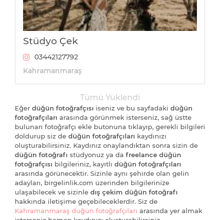
Stüdyo Çek
03442127792
Kahramanmaraş
Tümü Yüklendi
Eğer
düğün fotoğrafçısı
iseniz ve bu sayfadaki
düğün
fotoğrafçıları
arasında görünmek isterseniz, sağ üstte
bulunan fotoğrafçı ekle butonuna tıklayıp, gerekli bilgileri
doldurup siz de
düğün fotoğrafçıları
kaydınızı
oluşturabilirsiniz. Kaydınız onaylandıktan sonra sizin de
düğün fotoğrafı
stüdyonuz ya da
freelance düğün
fotoğrafçısı
bilgileriniz, kayıtlı
düğün fotoğrafçıları
arasında görünecektir. Sizinle aynı şehirde olan gelin
adayları, birgelinlik.com üzerinden bilgilerinize
ulaşabilecek ve sizinle
dış çekim düğün fotoğrafı
hakkında iletişime geçebileceklerdir. Siz de
Kahramanmaraş düğün fotoğrafçıları
arasında yer almak