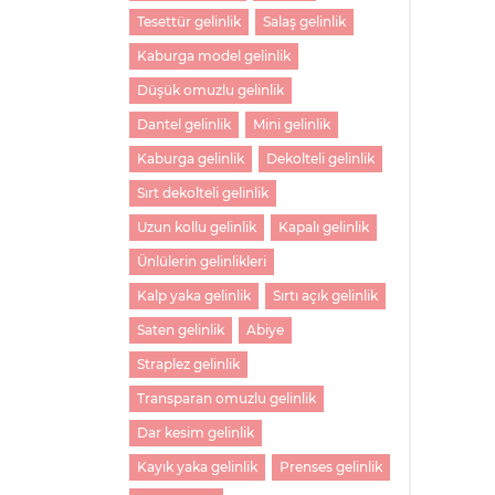
Tesettür gelinlik
Salaş gelinlik
Kaburga model gelinlik
Düşük omuzlu gelinlik
Dantel gelinlik
Mini gelinlik
Kaburga gelinlik
Dekolteli gelinlik
Sırt dekolteli gelinlik
Uzun kollu gelinlik
Kapalı gelinlik
Ünlülerin gelinlikleri
Kalp yaka gelinlik
Sırtı açık gelinlik
Saten gelinlik
Abiye
Straplez gelinlik
Transparan omuzlu gelinlik
Dar kesim gelinlik
Kayık yaka gelinlik
Prenses gelinlik