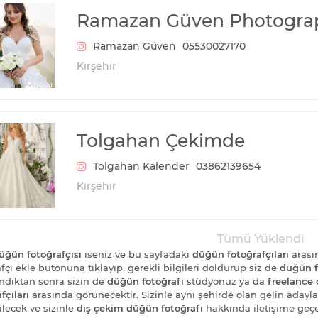
Ramazan Güven Photogra
Ramazan Güven
05530027170
Kırşehir
Tolgahan Çekimde
Tolgahan Kalender
03862139654
Kırşehir
Tümü Yüklendi
üğün fotoğrafçısı
iseniz ve bu sayfadaki
düğün fotoğrafçıları
arası
fçı ekle butonuna tıklayıp, gerekli bilgileri doldurup siz de
düğün f
ndıktan sonra sizin de
düğün fotoğrafı
stüdyonuz ya da
freelance 
fçıları
arasında görünecektir. Sizinle aynı şehirde olan gelin adaylar
ilecek ve sizinle
dış çekim düğün fotoğrafı
hakkında iletişime geçe