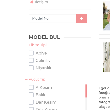
İletişim
MODEL BUL
Elbise Tipi
Abiye
Gelinlik
Nişanlık
Vücut Tipi
A Kesim
Eğer
d
fotoğra
Balık
onayla
Dar Kesim
fotoğra
ulaşab
Düz Kesim