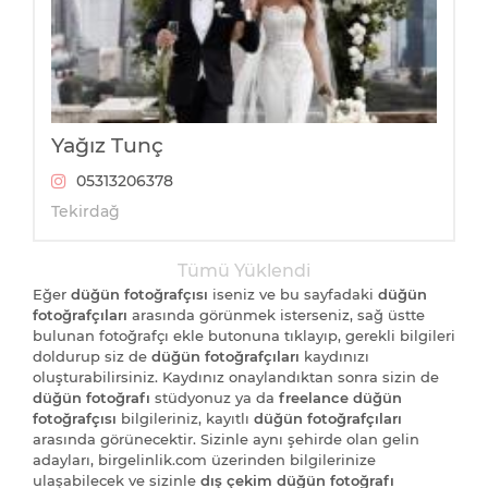
Yağız Tunç
05313206378
Tekirdağ
Tümü Yüklendi
Eğer
düğün fotoğrafçısı
iseniz ve bu sayfadaki
düğün
fotoğrafçıları
arasında görünmek isterseniz, sağ üstte
bulunan fotoğrafçı ekle butonuna tıklayıp, gerekli bilgileri
doldurup siz de
düğün fotoğrafçıları
kaydınızı
oluşturabilirsiniz. Kaydınız onaylandıktan sonra sizin de
düğün fotoğrafı
stüdyonuz ya da
freelance düğün
fotoğrafçısı
bilgileriniz, kayıtlı
düğün fotoğrafçıları
arasında görünecektir. Sizinle aynı şehirde olan gelin
adayları, birgelinlik.com üzerinden bilgilerinize
ulaşabilecek ve sizinle
dış çekim düğün fotoğrafı