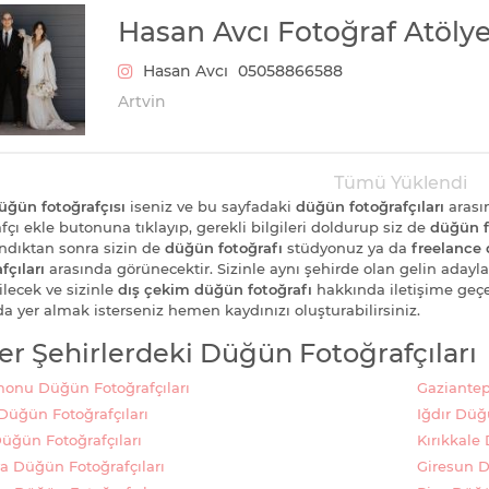
Hasan Avcı Fotoğraf Atölye
Hasan Avcı
05058866588
Artvin
Tümü Yüklendi
üğün fotoğrafçısı
iseniz ve bu sayfadaki
düğün fotoğrafçıları
arası
fçı ekle butonuna tıklayıp, gerekli bilgileri doldurup siz de
düğün f
ndıktan sonra sizin de
düğün fotoğrafı
stüdyonuz ya da
freelance 
fçıları
arasında görünecektir. Sizinle aynı şehirde olan gelin adaylar
ilecek ve sizinle
dış çekim düğün fotoğrafı
hakkında iletişime geçe
da yer almak isterseniz hemen kaydınızı oluşturabilirsiniz.
er Şehirlerdeki Düğün Fotoğrafçıları
onu Düğün Fotoğrafçıları
Gaziantep
Düğün Fotoğrafçıları
Iğdır Düğ
üğün Fotoğrafçıları
Kırıkkale
 Düğün Fotoğrafçıları
Giresun D