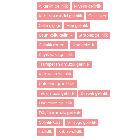
A kesim gelinlik
M yaka gelinlik
Kaburga model gelinlik
Gelin saçı
Gelin çiçeği
Mini gelinlik
Uzun kollu gelinlik
Straplez gelinlik
Gelinlik modeli
Kısa gelinlik
Kayık yaka gelinlik
Transparan omuzlu gelinlik
Kalp yaka gelinlik
Ünlülerin gelinlikleri
Tek omuzlu gelinlik
Drapeli gelinlik
Dar kesim gelinlik
Düşük omuzlu gelinlik
Gelinlik testi
Vintage gelinlik
Gelinlik
Askılı gelinlik