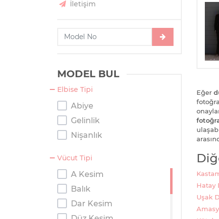
İletişim
MODEL BUL
Elbise Tipi
Eğer
d
fotoğra
Abiye
onayla
Gelinlik
fotoğra
ulaşab
Nişanlık
arasın
Diğ
Vücut Tipi
Kastam
A Kesim
Hatay 
Balık
Uşak D
Dar Kesim
Amasya
Düz Kesim