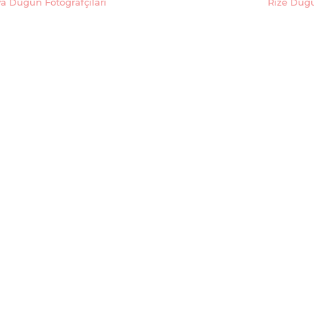
a Düğün Fotoğrafçıları
Rize Düğü