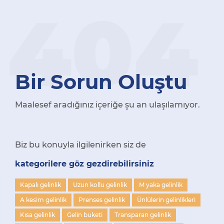
404
Bir Sorun Oluştu
Maalesef aradığınız içeriğe şu an ulaşılamıyor.
Biz bu konuyla ilgilenirken siz de
kategorilere göz gezdirebilirsiniz
Kapalı gelinlik
Uzun kollu gelinlik
M yaka gelinlik
A kesim gelinlik
Prenses gelinlik
Ünlülerin gelinlikleri
Kısa gelinlik
Gelin buketi
Transparan gelinlik