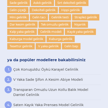
Sade gelinlik
Askılı gelinlik
Sırt dekolteli gelinlik
Gelin çiçeği
Dekolteli gelinlik
Hippi gelinlik
Mini gelinlik
Gelin tacı
Gelinlik testi
Straplez gelinlik
Dar kesim gelinlik
Tek omuzlu gelinlik
Nişanlık
Kalp yaka gelinlik
Gelinlik modeli
Kayık yaka gelinlik
Kaburga model gelinlik
Kaburga gelinlik
Tesettür gelinlik
V yaka gelinlik
Gelin başı
ya da popüler modellere bakabilirsiniz
Çok Konuşuldu: Öykü Karayel Gelinlik
V Yaka Sade Şifon A Kesim Abiye Modeli
Transparan Omuzlu Uzun Kollu Balık Model
Dantel Gelinlik
Saten Kayık Yaka Prenses Model Gelinlik