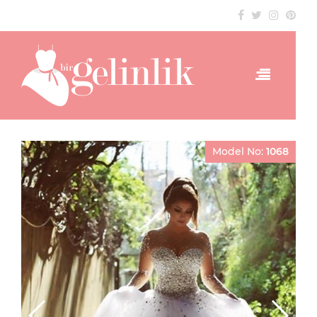
Model No:
1068