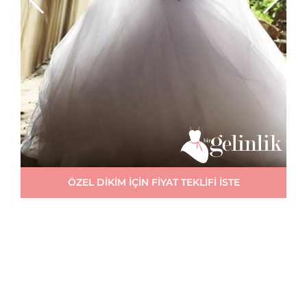
ÖZEL DİKİM İÇİN FİYAT TEKLİFİ İSTE