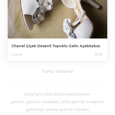
Chanel Çiçek Desenli Topuklu Gelin Ayakkabısı
Chanel
1
Tümü Yüklendi
Copyright 2018-2026 birgelinlik.com
gelinlik
gelinlik modelleri
2026 gelinlik modelleri
gelinlikler
adana gelinlik firmaları