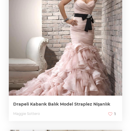
Drapeli Kabarık Balık Model Straplez Nişanlık
Maggie Sottero
1