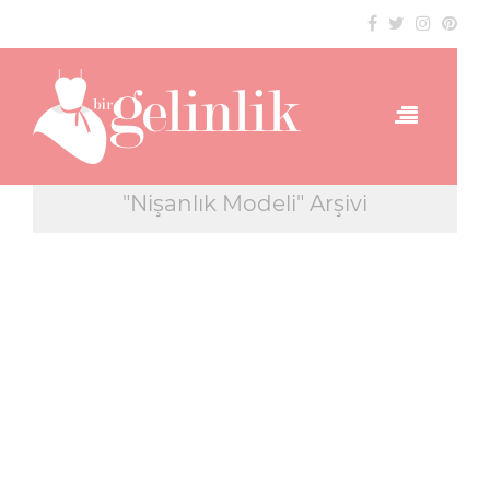
"Nişanlık Modeli" Arşivi