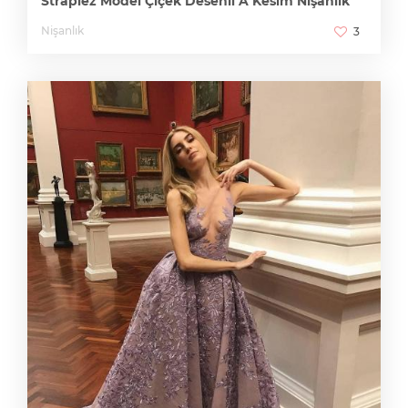
Straplez Model Çiçek Desenli A Kesim Nişanlık
Nişanlık
3