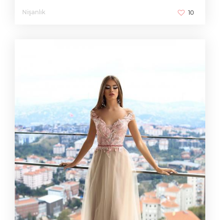
Nişanlık
10