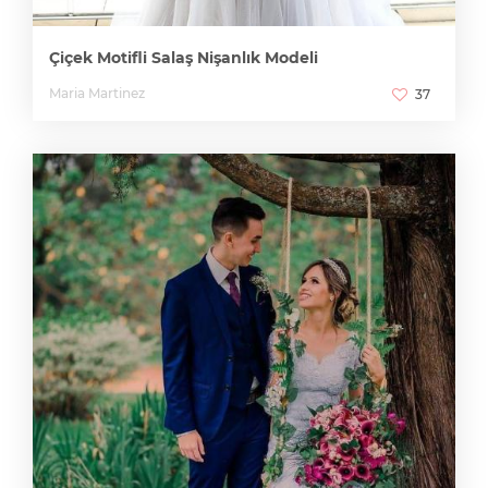
Çiçek Motifli Salaş Nişanlık Modeli
Maria Martinez
37