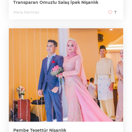
Transparan Omuzlu Salaş İpek Nişanlık
Maria Martinez
7
Pembe Tesettür Nişanlık