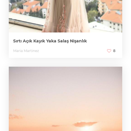
Sırtı Açık Kayık Yaka Salaş Nişanlık
Maria Martinez
8