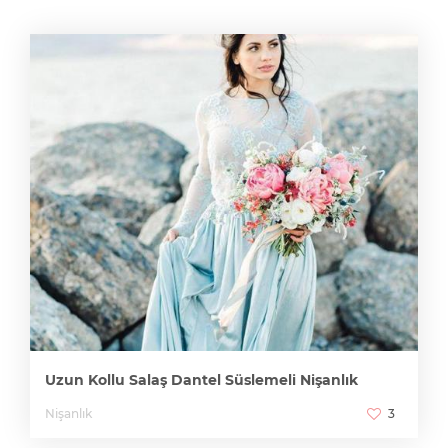
Uzun Kollu Salaş Dantel Süslemeli Nişanlık
Nişanlık
3