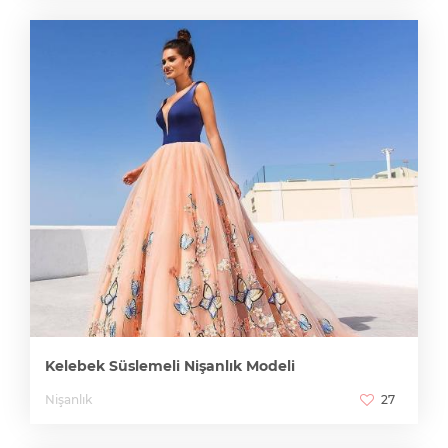
Kelebek Süslemeli Nişanlık Modeli
Nişanlık
27