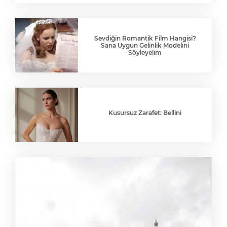
Sevdiğin Romantik Film Hangisi?
Sana Uygun Gelinlik Modelini
Söyleyelim
Kusursuz Zarafet: Bellini