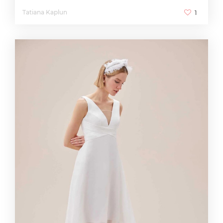
Tatiana Kaplun
1