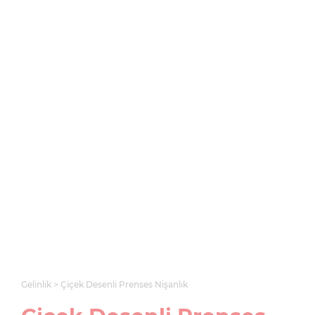
Gelinlik
Çiçek Desenli Prenses Nişanlık