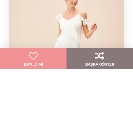
BAYILDIM!
BAŞKA GÖSTER