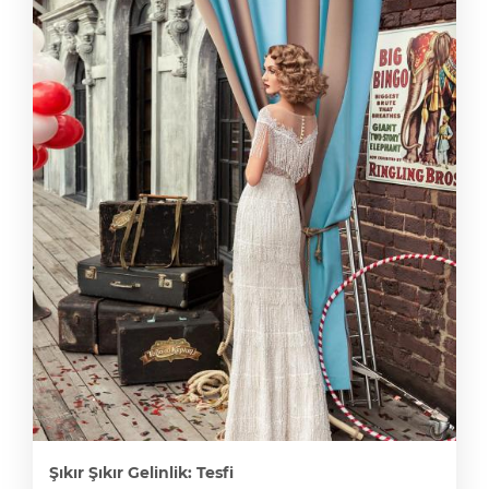
Şıkır Şıkır Gelinlik: Tesfi