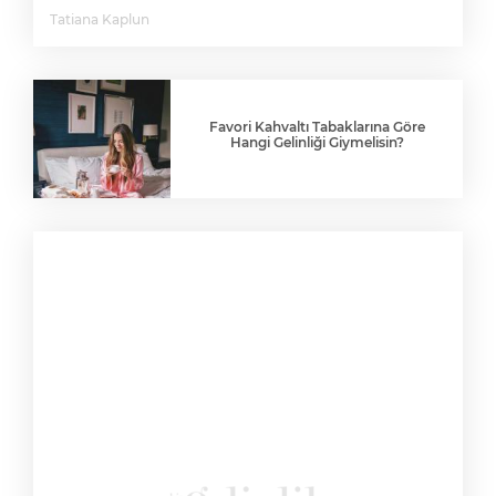
Tatiana Kaplun
Favori Kahvaltı Tabaklarına Göre
Hangi Gelinliği Giymelisin?