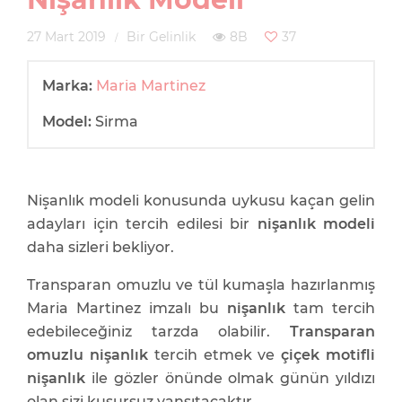
27 Mart 2019
Bir Gelinlik
8B
37
Marka:
Maria Martinez
Model:
Sirma
Nişanlık modeli konusunda uykusu kaçan gelin
adayları için tercih edilesi bir
nişanlık modeli
daha sizleri bekliyor.
Transparan omuzlu ve tül kumaşla hazırlanmış
Maria Martinez imzalı bu
nişanlık
tam tercih
edebileceğiniz tarzda olabilir.
Transparan
omuzlu nişanlık
tercih etmek ve
çiçek motifli
nişanlık
ile gözler önünde olmak günün yıldızı
olan sizi kusursuz yansıtacaktır.