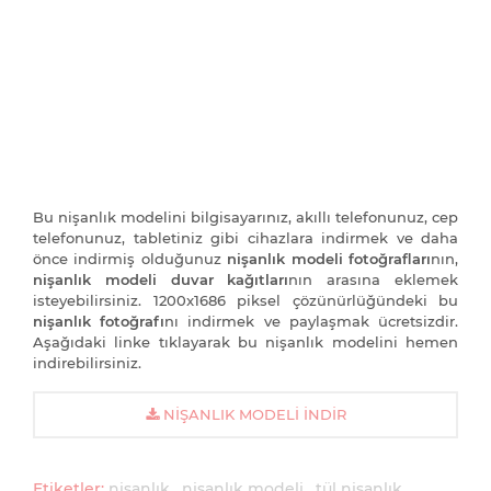
Bu nişanlık modelini bilgisayarınız, akıllı telefonunuz, cep
telefonunuz, tabletiniz gibi cihazlara indirmek ve daha
önce indirmiş olduğunuz
nişanlık modeli fotoğrafları
nın,
nişanlık modeli duvar kağıtları
nın arasına eklemek
isteyebilirsiniz. 1200x1686 piksel çözünürlüğündeki bu
nişanlık fotoğrafı
nı indirmek ve paylaşmak ücretsizdir.
Aşağıdaki linke tıklayarak bu nişanlık modelini hemen
indirebilirsiniz.
NIŞANLIK MODELI İNDIR
Etiketler:
nişanlık
nişanlık modeli
tül nişanlık