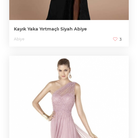
Kayık Yaka Yırtmaçlı Siyah Abiye
Abiye
3