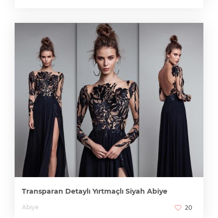
V Yaka Sade Şifon A Kesim Abiye Modeli
Agatha Garcia
175