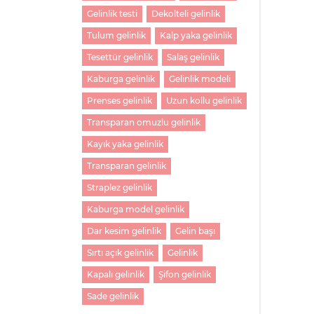
Gelinlik testi
Dekolteli gelinlik
Tulum gelinlik
Kalp yaka gelinlik
Tesettür gelinlik
Salaş gelinlik
Kaburga gelinlik
Gelinlik modeli
Prenses gelinlik
Uzun kollu gelinlik
Transparan omuzlu gelinlik
Kayık yaka gelinlik
Transparan gelinlik
Straplez gelinlik
Kaburga model gelinlik
Dar kesim gelinlik
Gelin başı
Sırtı açık gelinlik
Gelinlik
Kapalı gelinlik
Şifon gelinlik
Sade gelinlik