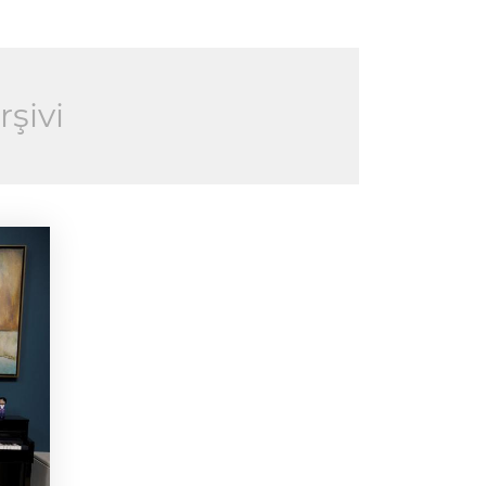
rşivi