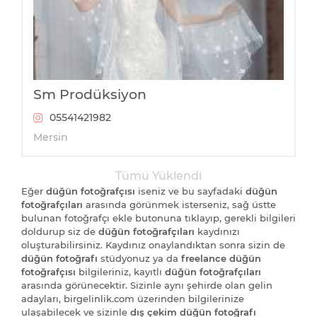
Sm Prodüksiyon
05541421982
Mersin
Tümü Yüklendi
Eğer
düğün fotoğrafçısı
iseniz ve bu sayfadaki
düğün
fotoğrafçıları
arasında görünmek isterseniz, sağ üstte
bulunan fotoğrafçı ekle butonuna tıklayıp, gerekli bilgileri
doldurup siz de
düğün fotoğrafçıları
kaydınızı
oluşturabilirsiniz. Kaydınız onaylandıktan sonra sizin de
düğün fotoğrafı
stüdyonuz ya da
freelance düğün
fotoğrafçısı
bilgileriniz, kayıtlı
düğün fotoğrafçıları
arasında görünecektir. Sizinle aynı şehirde olan gelin
adayları, birgelinlik.com üzerinden bilgilerinize
ulaşabilecek ve sizinle
dış çekim düğün fotoğrafı