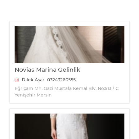
Novias Marina Gelinlik
Dilek Aşar
03243260555
Eğriçam Mh. Gazi Mustafa Kemal Blv. No:513 / C
Yenişehir Mersin