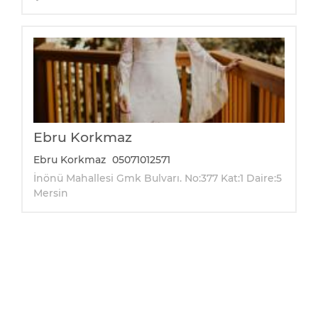
Ebru Korkmaz
Ebru Korkmaz
05071012571
İnönü Mahallesi Gmk Bulvarı. No:377 Kat:1 Daire:5
Mersin