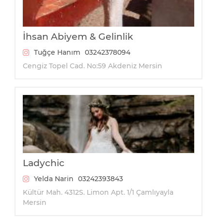
İhsan Abiyem & Gelinlik
Tuğçe Hanım
03242378094
Cengiz Topel Cad. No:59 Akdeniz Mersin
Ladychic
Yelda Narin
03242393843
Kültür Mah. 4312S. Limon Apt. 1/1 Çamlıyayla
Mersin