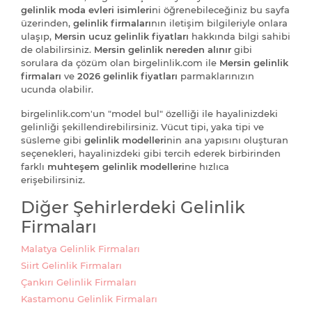
gelinlik moda evleri isimleri
ni öğrenebileceğiniz bu sayfa
üzerinden,
gelinlik firmaları
nın iletişim bilgileriyle onlara
ulaşıp,
Mersin ucuz gelinlik fiyatları
hakkında bilgi sahibi
de olabilirsiniz.
Mersin gelinlik nereden alınır
gibi
sorulara da çözüm olan birgelinlik.com ile
Mersin gelinlik
firmaları
ve
2026 gelinlik fiyatları
parmaklarınızın
ucunda olabilir.
birgelinlik.com'un "model bul" özelliği ile hayalinizdeki
gelinliği şekillendirebilirsiniz. Vücut tipi, yaka tipi ve
süsleme gibi
gelinlik modelleri
nin ana yapısını oluşturan
seçenekleri, hayalinizdeki gibi tercih ederek birbirinden
farklı
muhteşem gelinlik modelleri
ne hızlıca
erişebilirsiniz.
Diğer Şehirlerdeki Gelinlik
Firmaları
Malatya Gelinlik Firmaları
Siirt Gelinlik Firmaları
Çankırı Gelinlik Firmaları
Kastamonu Gelinlik Firmaları