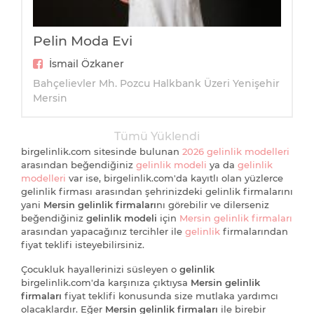
Pelin Moda Evi
İsmail Özkaner
Bahçelievler Mh. Pozcu Halkbank Üzeri Yenişehir
Mersin
Tümü Yüklendi
birgelinlik.com sitesinde bulunan
2026 gelinlik modelleri
arasından beğendiğiniz
gelinlik modeli
ya da
gelinlik
modelleri
var ise, birgelinlik.com'da kayıtlı olan yüzlerce
gelinlik firması arasından şehrinizdeki gelinlik firmalarını
yani
Mersin gelinlik firmaları
nı görebilir ve dilerseniz
beğendiğiniz
gelinlik modeli
için
Mersin gelinlik firmaları
arasından yapacağınız tercihler ile
gelinlik
firmalarından
fiyat teklifi isteyebilirsiniz.
Çocukluk hayallerinizi süsleyen o
gelinlik
birgelinlik.com'da karşınıza çıktıysa
Mersin gelinlik
firmaları
fiyat teklifi konusunda size mutlaka yardımcı
olacaklardır. Eğer
Mersin gelinlik firmaları
ile birebir