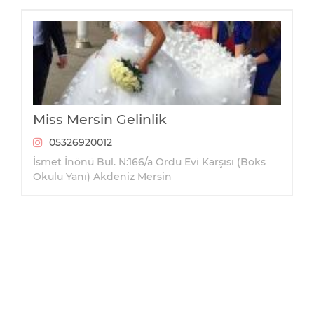
Miss Mersin Gelinlik
05326920012
İsmet İnönü Bul. N:166/a Ordu Evi Karşısı (Boks
Okulu Yanı) Akdeniz Mersin