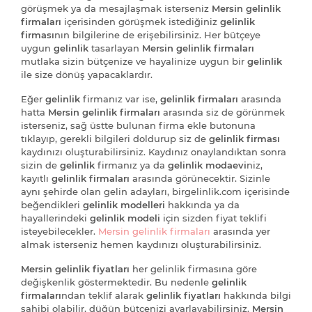
görüşmek ya da mesajlaşmak isterseniz
Mersin gelinlik
firmaları
içerisinden görüşmek istediğiniz
gelinlik
firması
nın bilgilerine de erişebilirsiniz. Her bütçeye
uygun
gelinlik
tasarlayan
Mersin gelinlik firmaları
mutlaka sizin bütçenize ve hayalinize uygun bir
gelinlik
ile size dönüş yapacaklardır.
Eğer
gelinlik
firmanız var ise,
gelinlik firmaları
arasında
hatta
Mersin gelinlik firmaları
arasında siz de görünmek
isterseniz, sağ üstte bulunan firma ekle butonuna
tıklayıp, gerekli bilgileri doldurup siz de
gelinlik firması
kaydınızı oluşturabilirsiniz. Kaydınız onaylandıktan sonra
sizin de
gelinlik
firmanız ya da
gelinlik modaevi
niz,
kayıtlı
gelinlik firmaları
arasında görünecektir. Sizinle
aynı şehirde olan gelin adayları, birgelinlik.com içerisinde
beğendikleri
gelinlik modelleri
hakkında ya da
hayallerindeki
gelinlik modeli
için sizden fiyat teklifi
isteyebilecekler.
Mersin gelinlik firmaları
arasında yer
almak isterseniz hemen kaydınızı oluşturabilirsiniz.
Mersin gelinlik fiyatları
her gelinlik firmasına göre
değişkenlik göstermektedir. Bu nedenle
gelinlik
firmaları
ndan teklif alarak
gelinlik fiyatları
hakkında bilgi
sahibi olabilir, düğün bütçenizi ayarlayabilirsiniz.
Mersin