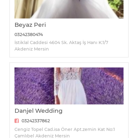
Beyaz Peri
03242380474
İstiklal Caddesi 4604 Sk. Aktaş İş Hanı K:1/7
Akdeniz Mersin
Danjel Wedding
03242337862
Cengiz Topel Cad.isa Öner Apt.zemin Kat No:1
Çamlıbel Akdeniz Mersin