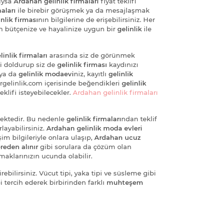
tıysa
Ardahan gelinlik firmaları
fiyat teklifi
aları
ile birebir görüşmek ya da mesajlaşmak
inlik firması
nın bilgilerine de erişebilirsiniz. Her
n bütçenize ve hayalinize uygun bir
gelinlik
ile
inlik firmaları
arasında siz de görünmek
ri doldurup siz de
gelinlik firması
kaydınızı
 ya da
gelinlik modaevi
niz, kayıtlı
gelinlik
irgelinlik.com içerisinde beğendikleri
gelinlik
eklifi isteyebilecekler.
Ardahan gelinlik firmaları
mektedir. Bu nedenle
gelinlik firmaları
ndan teklif
layabilirsiniz.
Ardahan gelinlik moda evleri
işim bilgileriyle onlara ulaşıp,
Ardahan ucuz
reden alınır
gibi sorulara da çözüm olan
aklarınızın ucunda olabilir.
rebilirsiniz. Vücut tipi, yaka tipi ve süsleme gibi
i tercih ederek birbirinden farklı
muhteşem