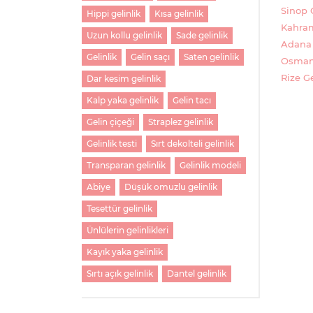
Sinop G
Hippi gelinlik
Kısa gelinlik
Kahram
Uzun kollu gelinlik
Sade gelinlik
Adana 
Gelinlik
Gelin saçı
Saten gelinlik
Osmani
Rize Ge
Dar kesim gelinlik
Kalp yaka gelinlik
Gelin tacı
Gelin çiçeği
Straplez gelinlik
Gelinlik testi
Sırt dekolteli gelinlik
Transparan gelinlik
Gelinlik modeli
Abiye
Düşük omuzlu gelinlik
Tesettür gelinlik
Ünlülerin gelinlikleri
Kayık yaka gelinlik
Sırtı açık gelinlik
Dantel gelinlik