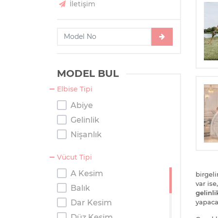
İletişim
MODEL BUL
Elbise Tipi
Abiye
Gelinlik
Nişanlık
Vücut Tipi
A Kesim
birgel
var ise
Balık
gelinli
Dar Kesim
yapacağ
Düz Kesim