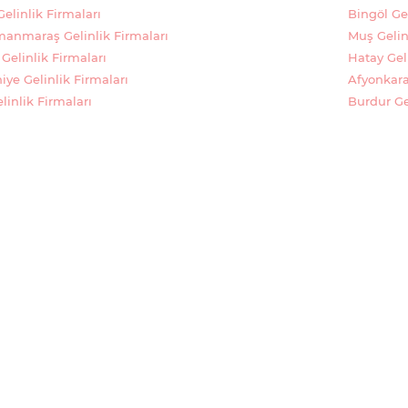
elinlik Firmaları
Bingöl Gel
anmaraş Gelinlik Firmaları
Muş Gelin
Gelinlik Firmaları
Hatay Geli
ye Gelinlik Firmaları
Afyonkara
linlik Firmaları
Burdur Gel