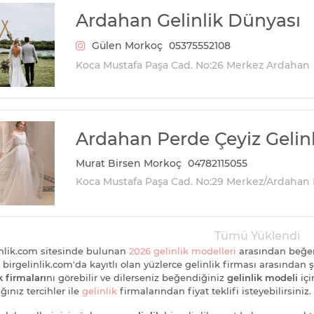
Ardahan Gelinlik Dünyası
Gülen Morkoç
05375552108
Koca Mustafa Paşa Cad. No:26 Merkez Ardahan
Ardahan Perde Çeyiz Gelinl
Murat Birsen Morkoç
04782115055
Koca Mustafa Paşa Cad. No:29 Merkez/Ardahan
Tümü Yüklendi
inlik.com sitesinde bulunan
2026 gelinlik modelleri
arasından beğe
, birgelinlik.com'da kayıtlı olan yüzlerce gelinlik firması arasından 
k firmaları
nı görebilir ve dilerseniz beğendiğiniz
gelinlik modeli
iç
ınız tercihler ile
gelinlik
firmalarından fiyat teklifi isteyebilirsiniz.