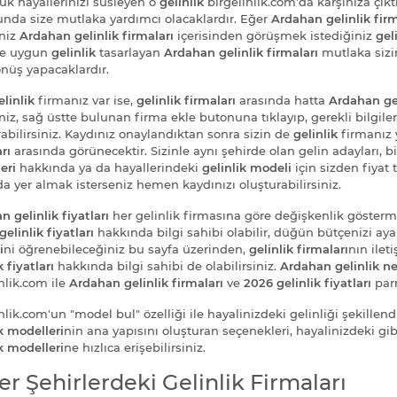
uk hayallerinizi süsleyen o
gelinlik
birgelinlik.com'da karşınıza çık
nda size mutlaka yardımcı olacaklardır. Eğer
Ardahan gelinlik firm
eniz
Ardahan gelinlik firmaları
içerisinden görüşmek istediğiniz
gel
ye uygun
gelinlik
tasarlayan
Ardahan gelinlik firmaları
mutlaka sizi
önüş yapacaklardır.
elinlik
firmanız var ise,
gelinlik firmaları
arasında hatta
Ardahan gel
niz, sağ üstte bulunan firma ekle butonuna tıklayıp, gerekli bilgile
rabilirsiniz. Kaydınız onaylandıktan sonra sizin de
gelinlik
firmanız
rı
arasında görünecektir. Sizinle aynı şehirde olan gelin adayları, b
eri
hakkında ya da hayallerindeki
gelinlik modeli
için sizden fiyat t
da yer almak isterseniz hemen kaydınızı oluşturabilirsiniz.
 gelinlik fiyatları
her gelinlik firmasına göre değişkenlik göster
gelinlik fiyatları
hakkında bilgi sahibi olabilir, düğün bütçenizi ayar
i
ni öğrenebileceğiniz bu sayfa üzerinden,
gelinlik firmaları
nın ilet
k fiyatları
hakkında bilgi sahibi de olabilirsiniz.
Ardahan gelinlik ne
nlik.com ile
Ardahan gelinlik firmaları
ve
2026 gelinlik fiyatları
parm
nlik.com'un "model bul" özelliği ile hayalinizdeki gelinliği şekillendi
k modelleri
nin ana yapısını oluşturan seçenekleri, hayalinizdeki gib
k modelleri
ne hızlıca erişebilirsiniz.
er Şehirlerdeki Gelinlik Firmaları