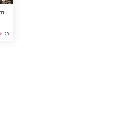
im
2B