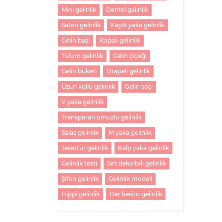
Mini gelinlik
Dantel gelinlik
Saten gelinlik
Kayık yaka gelinlik
Gelin başı
Kapalı gelinlik
Tulum gelinlik
Gelin çiçeği
Gelin buketi
Drapeli gelinlik
Uzun kollu gelinlik
Gelin saçı
V yaka gelinlik
Transparan omuzlu gelinlik
Salaş gelinlik
M yaka gelinlik
Tesettür gelinlik
Kalp yaka gelinlik
Gelinlik testi
Sırt dekolteli gelinlik
Şifon gelinlik
Gelinlik modeli
Hippi gelinlik
Dar kesim gelinlik