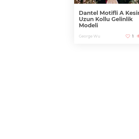
Dantel Motifli A Kes
Uzun Kollu Gelinlik
Modeli
George Wu
1