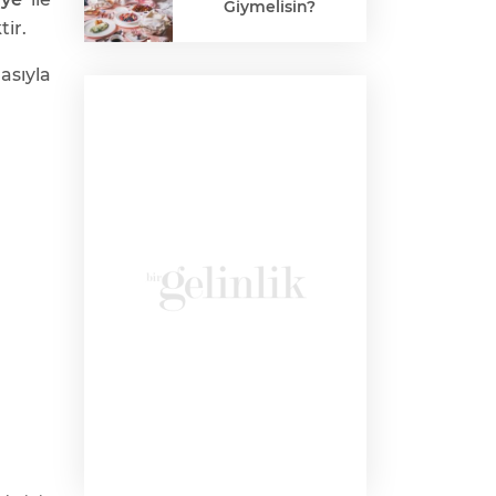
Giymelisin?
ir.
sıyla