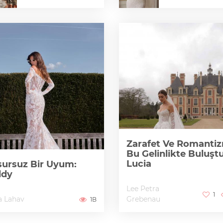
Zarafet Ve Romanti
Bu Gelinlikte Buluştu
Lucia
ursuz Bir Uyum:
ddy
Lee Petra
1
a Lahav
Grebenau
1B