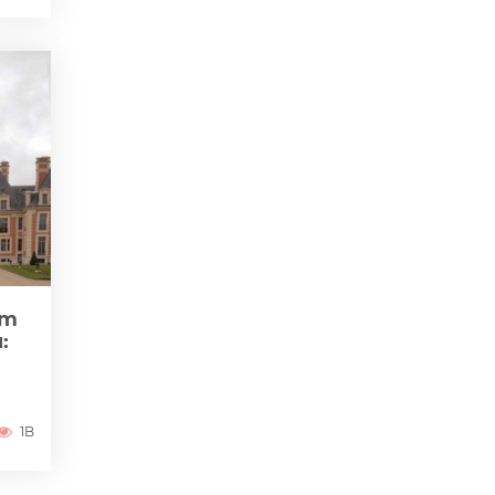
zm
:
1B