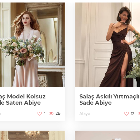
aş Model Kolsuz
Salaş Askılı Yırtmaçlı
e Saten Abiye
Sade Abiye
2B
e
Abiye
1
12