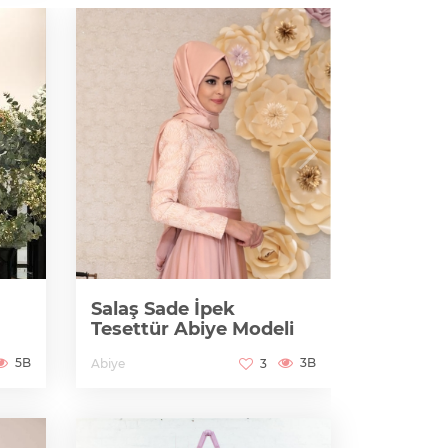
Yırtmaç
Salaş Sade İpek
Detaylı
Tesettür Abiye Modeli
Abiye
5B
3B
Abiye
Maria Marti
3