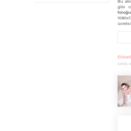
Bu abi
gibi 
fotoğra
1080x1
ücretsi
Etiketl
salaş 