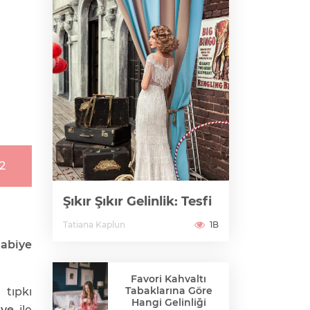
12
Şıkır Şıkır Gelinlik: Tesfi
Tatiana Kaplun
1B
r
abiye
Favori Kahvaltı
Tabaklarına Göre
tıpkı
Hangi Gelinliği
iye
ile