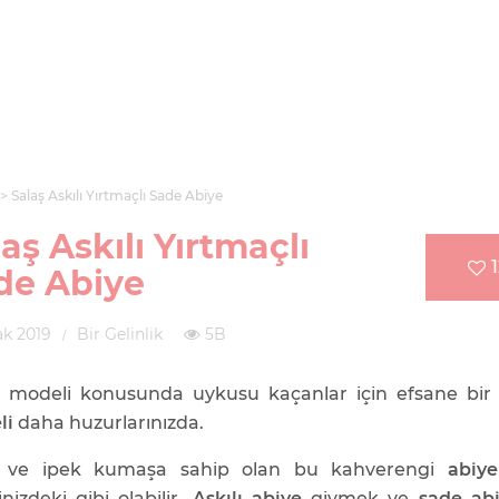
Salaş Askılı Yırtmaçlı Sade Abiye
aş Askılı Yırtmaçlı
de Abiye
k 2019
Bir Gelinlik
5B
 modeli konusunda uykusu kaçanlar için efsane bi
li
daha huzurlarınızda.
lı ve ipek kumaşa sahip olan bu kahverengi
abiye
inizdeki gibi olabilir.
Askılı abiye
giymek ve
sade ab