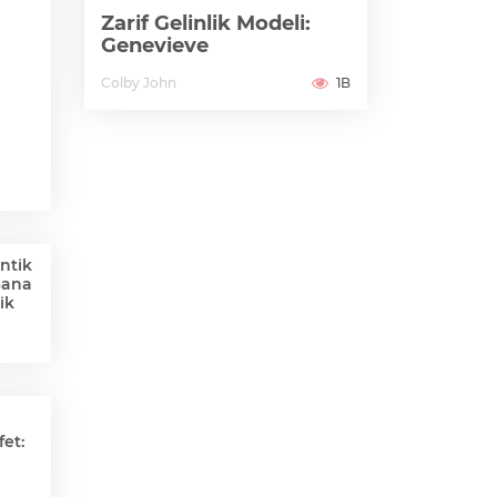
Zarif Gelinlik Modeli:
Genevieve
Colby John
1B
ntik
Sana
ik
et: