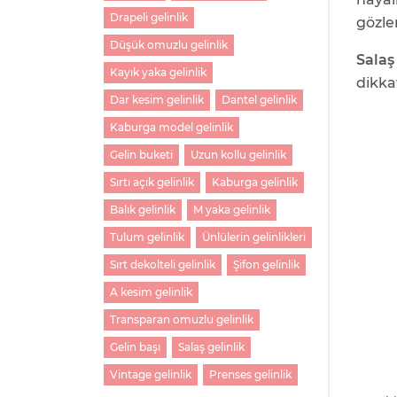
Drapeli gelinlik
gözle
Düşük omuzlu gelinlik
Salaş
Kayık yaka gelinlik
dikka
Dar kesim gelinlik
Dantel gelinlik
Kaburga model gelinlik
Gelin buketi
Uzun kollu gelinlik
Sırtı açık gelinlik
Kaburga gelinlik
Balık gelinlik
M yaka gelinlik
Tulum gelinlik
Ünlülerin gelinlikleri
Sırt dekolteli gelinlik
Şifon gelinlik
A kesim gelinlik
Transparan omuzlu gelinlik
Gelin başı
Salaş gelinlik
Vintage gelinlik
Prenses gelinlik