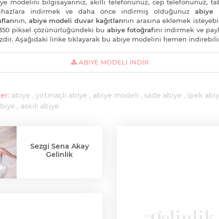
ye modelini bilgisayarınız, akıllı telefonunuz, cep telefonunuz, tab
cihazlara indirmek ve daha önce indirmiş olduğunuz
abiye 
fları
nın,
abiye modeli duvar kağıtları
nın arasına eklemek isteyebil
350 piksel çözünürlüğündeki bu
abiye fotoğrafı
nı indirmek ve pa
zdir. Aşağıdaki linke tıklayarak bu abiye modelini hemen indirebilir
ABIYE MODELI İNDIR
er:
abiye
yırtmaçlı abiye
abiye modeli
sade abiye
ipek abi
abiye
askılı abiye
Sezgi Sena Akay
Gelinlik