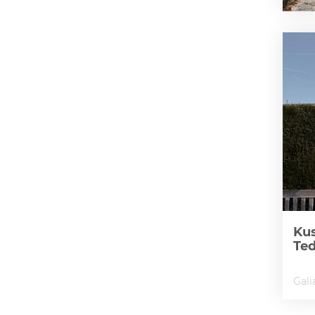
Kus
Te
Gali