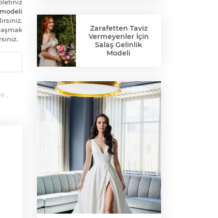
letiniz
modeli
irsiniz.
Zarafetten Taviz
ylaşmak
Vermeyenler İçin
siniz.
Salaş Gelinlik
Modeli
ye