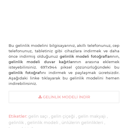
Bu gelinlik modelini bilgisayarınız, akıllı telefonunuz, cep
telefonunuz, tabletiniz gibi cihazlara indirmek ve daha
önce indirmiş olduğunuz
gelinlik modeli fotoğrafları
nın,
gelinlik modeli duvar kağıtları
nın arasına eklemek
isteyebilirsiniz. 697x944 piksel çözünürlüğündeki bu
gelinlik fotoğrafı
nı indirmek ve paylaşmak ücretsizdir.
Aşağıdaki linke tıklayarak bu gelinlik modelini hemen
indirebilirsiniz.
GELINLIK MODELI İNDIR
Etiketler:
gelin saçı
gelin çiçeği
gelin makyajı
gelinlik
gelinlik modeli
ünlülerin gelinlikleri