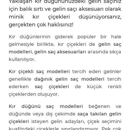
Yaklaşan kır düğününüzdeki gelin saçınız
için balık sırtı ve gelin saçı aksesuarı olarak
minik kır çiçekleri düşünüyorsanız,
gerçekten çok haklısınız!
Kır düğünlerinin giderek popüler bir hale
gelmesiyle birlikte, kır çiçekleri de
gelin saç
modelleri
,
gelin saç aksesuarları
arasında sıkça
kullanılıyor.
Kır çiçekli saç modelleri
tercih eden gelinler
genellikle
dağınık gelin saç modelleri
tercih
ederken
saç çiçekleri
de küçük renkli
çiçeklerden oluşuyor.
Kır düğünü saç modelleri
beğenen ve
düğünde veya dış çekimde
saça takılan gelin
çiçekleri
isteyen gelin adayları, çiçek seçimini
kuafördeki çiçeklerle sınırlandırmıyor. Pek çok