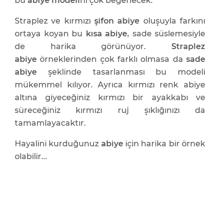
bu
abiye modeli
ni çok beğenecek.
Straplez ve kırmızı
şifon abiye
oluşuyla farkını
ortaya koyan bu
kısa abiye
, sade süslemesiyle
de harika görünüyor.
Straplez
abiye
örneklerinden çok farklı olmasa da
sade
abiye
şeklinde tasarlanması bu modeli
mükemmel kılıyor. Ayrıca kırmızı renk abiye
altına giyeceğiniz kırmızı bir ayakkabı ve
süreceğiniz kırmızı ruj şıklığınızı da
tamamlayacaktır.
Hayalini kurduğunuz
abiye
için harika bir örnek
olabilir...