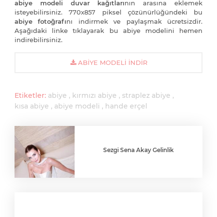
abiye modeli duvar kağıtları
nın arasına eklemek
isteyebilirsiniz. 770x857 piksel çözünürlüğündeki bu
abiye fotoğrafı
nı indirmek ve paylaşmak ücretsizdir.
Aşağıdaki linke tıklayarak bu abiye modelini hemen
indirebilirsiniz.
ABIYE MODELI İNDIR
Etiketler:
abiye
kırmızı abiye
straplez abiye
kısa abiye
abiye modeli
hande erçel
Sezgi Sena Akay Gelinlik