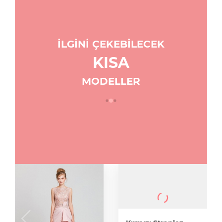
İLGİNİ ÇEKEBİLECEK
KISA
MODELLER