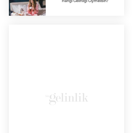
Hangi Gelinliği Giymelisin?