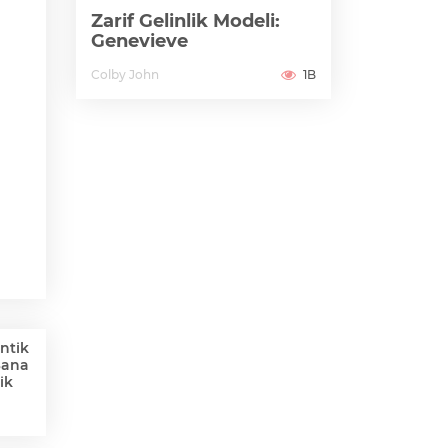
Zarif Gelinlik Modeli:
Genevieve
Colby John
1B
ntik
Sana
ik