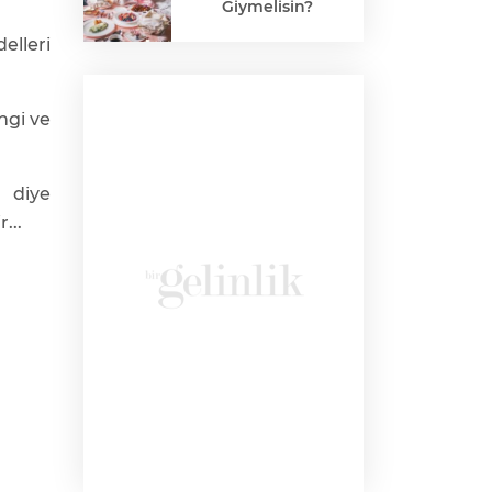
Giymelisin?
elleri
engi ve
 diye
r...