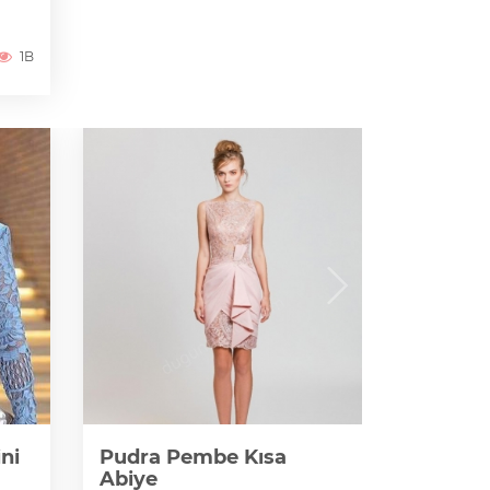
1B
ni
Pudra Pembe Kısa
Abiye
Kırmızı