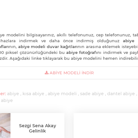
ye modelini bilgisayarınız, akıllı telefonunuz, cep telefonunuz, tab
cihazlara indirmek ve daha önce indirmiş olduğunuz
abiye 
fları
nın,
abiye modeli duvar kağıtları
nın arasına eklemek isteyebil
00 piksel çözünürlüğündeki bu
abiye fotoğrafı
nı indirmek ve pa
zdir. Aşağıdaki linke tıklayarak bu abiye modelini hemen indirebilir
ABIYE MODELI İNDIR
er:
abiye
kısa abiye
abiye modeli
sade abiye
dantel abiye
 abiye
Sezgi Sena Akay
Gelinlik