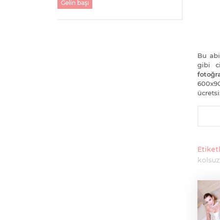
Gelin başı
Bu abi
gibi 
fotoğra
600x9
ücretsi
Etiketl
kolsuz