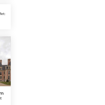
et:
zm
: