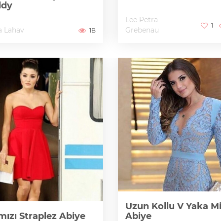
ddy
Lee Petra
1
a Lahav
Grebenau
1B
Uzun Kollu V Yaka Mi
mızı Straplez Abiye
Abiye