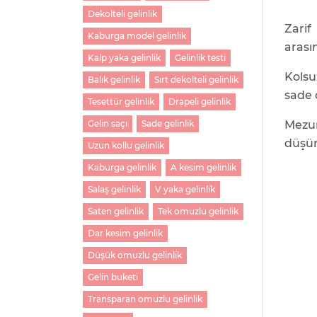
Dekolteli gelinlik
Zarif
Kaburga model gelinlik
aras
Kalp yaka gelinlik
Gelinlik testi
Kolsu
Balık gelinlik
Sırt dekolteli gelinlik
sade 
Tesettür gelinlik
Drapeli gelinlik
Mezu
Gelin saçı
Sade gelinlik
düşü
Uzun kollu gelinlik
Kaburga gelinlik
A kesim gelinlik
Salaş gelinlik
V yaka gelinlik
Saten gelinlik
Tek omuzlu gelinlik
Dar kesim gelinlik
Düşük omuzlu gelinlik
Gelin buketi
Transparan omuzlu gelinlik