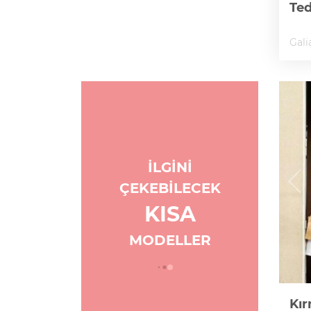
Te
Gali
İLGİNİ
ÇEKEBİLECEK
KISA
MODELLER
ka Mini
Pudra Pembe Kısa
Abiye
Kır